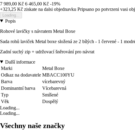
7 989,00 Kč
6 465,00 Kč
-19%
+323,25 Kč
ziskate na dalsi objednavku
Pripsano po potvrzeni vasi o
Loading...
Popis
Rohové lavičky s návratem Metal Boxe
Sada rohů laviček Metal boxe složená ze 2 bílých - 1 červené - 1 modr
Zadní suchý zip + udržovací šněrování pro návrat
Další informace
Marki
Metal Boxe
Odkaz na dodavatele
MBACC100YU
Barva
vícebarevný
Dominantní barva
Vícebarevná
Typ
Smíšené
Věk
Dospělý
Loading...
Loading...
Všechny naše značky