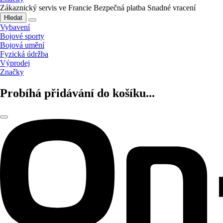
Zákaznický servis ve Francie
Bezpečná platba
Snadné vracení
Hledat
Vybavení
Bojové sporty
Bojová umění
Fyzická údržba
Výprodej
Značky
Probíhá přidávání do košíku...