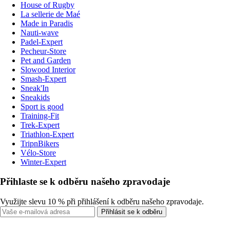
House of Rugby
La sellerie de Maé
Made in Paradis
Nauti-wave
Padel-Expert
Pecheur-Store
Pet and Garden
Slowood Interior
Smash-Expert
Sneak'In
Sneakids
Sport is good
Training-Fit
Trek-Expert
Triathlon-Expert
TripnBikers
Vélo-Store
Winter-Expert
Přihlaste se k odběru našeho zpravodaje
Využijte slevu 10 % při přihlášení k odběru našeho zpravodaje.
Přihlásit se k odběru