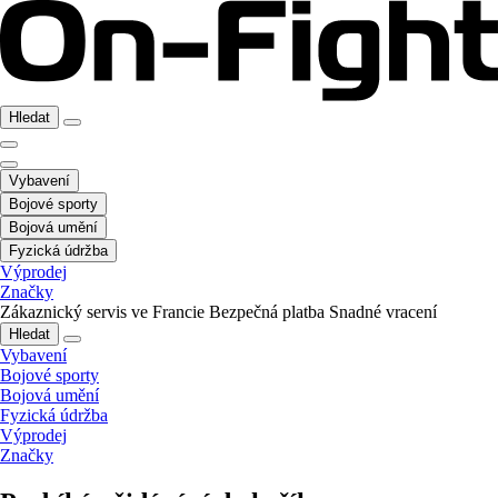
Hledat
Vybavení
Bojové sporty
Bojová umění
Fyzická údržba
Výprodej
Značky
Zákaznický servis ve Francie
Bezpečná platba
Snadné vracení
Hledat
Vybavení
Bojové sporty
Bojová umění
Fyzická údržba
Výprodej
Značky