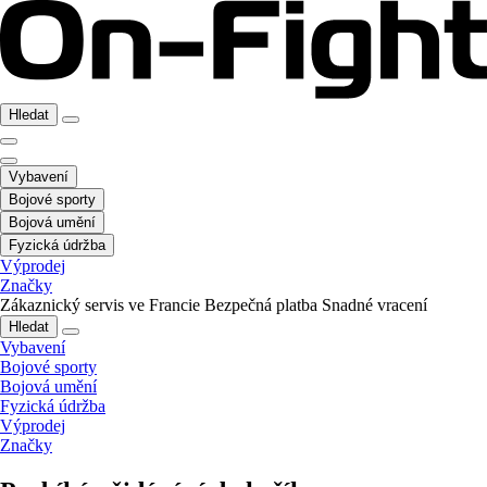
Hledat
Vybavení
Bojové sporty
Bojová umění
Fyzická údržba
Výprodej
Značky
Zákaznický servis ve Francie
Bezpečná platba
Snadné vracení
Hledat
Vybavení
Bojové sporty
Bojová umění
Fyzická údržba
Výprodej
Značky