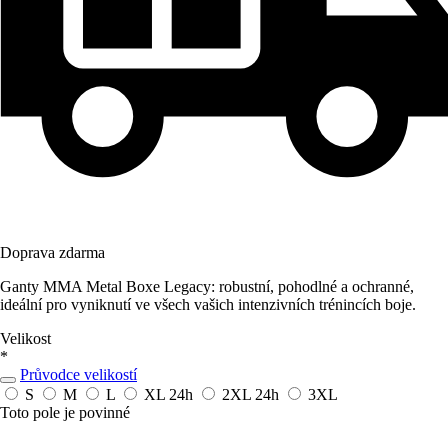
Doprava zdarma
Ganty MMA Metal Boxe Legacy: robustní, pohodlné a ochranné,
ideální pro vyniknutí ve všech vašich intenzivních trénincích boje.
Velikost
*
Průvodce velikostí
S
M
L
XL
24h
2XL
24h
3XL
Toto pole je povinné