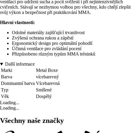
ventilaci pro udržení sucha a pocit svěžesti i při nejintenzivnějších
cvičeních. Stávají se nezbytnou volbou pro všechny, kdo chtějí zlepšit
svůj výkon a bezpečnost při praktikování MMA.
Hlavní vlastnosti:
Odolné materiály zajišťující trvanlivost
Zvýšená ochrana rukou a zápěstí
Ergonomický design pro optimální pohodlí
Účinná ventilace pro zvládání pocení
Přizpůsobeno různým typům MMA tréninků
Další informace
Marki
Metal Boxe
Barva
vícebarevný
Dominantní barva
Vícebarevná
Typ
Smíšené
Věk
Dospělý
Loading...
Loading...
Všechny naše značky