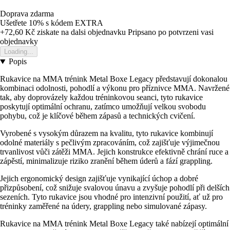
Doprava zdarma
Ušetřete 10%
s kódem
EXTRA
+72,60 Kč
ziskate na dalsi objednavku
Pripsano po potvrzeni vasi
objednavky
Loading...
Popis
Rukavice na MMA trénink Metal Boxe Legacy představují dokonalou
kombinaci odolnosti, pohodlí a výkonu pro příznivce MMA. Navržené
tak, aby doprovázely každou tréninkovou seanci, tyto rukavice
poskytují optimální ochranu, zatímco umožňují velkou svobodu
pohybu, což je klíčové během zápasů a technických cvičení.
Vyrobené s vysokým důrazem na kvalitu, tyto rukavice kombinují
odolné materiály s pečlivým zpracováním, což zajišťuje výjimečnou
trvanlivost vůči zátěži MMA. Jejich konstrukce efektivně chrání ruce a
zápěstí, minimalizuje riziko zranění během úderů a fází grappling.
Jejich ergonomický design zajišťuje vynikající úchop a dobré
přizpůsobení, což snižuje svalovou únavu a zvyšuje pohodlí při delších
sezeních. Tyto rukavice jsou vhodné pro intenzivní použití, ať už pro
tréninky zaměřené na údery, grappling nebo simulované zápasy.
Rukavice na MMA trénink Metal Boxe Legacy také nabízejí optimální