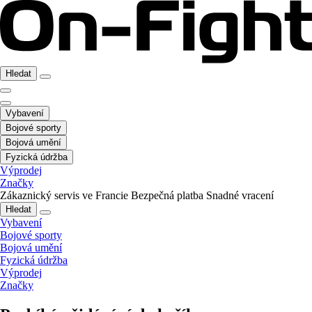
Hledat
Vybavení
Bojové sporty
Bojová umění
Fyzická údržba
Výprodej
Značky
Zákaznický servis ve Francie
Bezpečná platba
Snadné vracení
Hledat
Vybavení
Bojové sporty
Bojová umění
Fyzická údržba
Výprodej
Značky