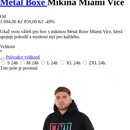
Metal Boxe
Mikina Miami Vice
Od
1 694,00 Kč
859,00 Kč
-49%
Ukaž svou vášeň pro box s mikinou Metal Boxe Miami Vice, která
spojuje pohodlí a moderní styl pro každého.
Velikost
*
Průvodce velikostí
S
24h
M
24h
L
24h
XL
24h
2XL
24h
Toto pole je povinné