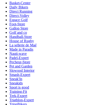
Basket-Center
Daily Bikers
Direct Running
Direct-Volley
Espace Golf
Foot-Store
Gallop Store
Golf and co
Handball-Store
House of Rugby
La sellerie de Maé
Made in Paradis
Nauti-wave
Padel-Expert
Pecheur-Store
Pet and Garden
Slowood Interior
Smash-Expert
Sneak'In
Sneakids
Sport is good
Training-Fit
Trek-Expert
Triathlon-Expert
TripnBikers