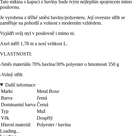
Tato mikina s kapucí z bavlny bude tvým nejlepším spojencem mimo
posilovnu.
Je vyrobena z těžké směsi bavlny/polyesteru. Její oversize střih se
zaměřuje na pohodlí a volnost s moderním vzhledem.
Vyjádři svůj styl v posilovně i mimo ni.
Axel měří 1,78 m a nosí velikost L.
VLASTNOSTI:
-Směs materiálu 70% bavlna/30% polyester o hmotnosti 350 g
-Volný střih
Další informace
Marki
Metal Boxe
Barva
černá
Dominantní barva
Černá
Typ
Muž
Věk
Dospělý
Hlavní materiál
Polyester / bavlna
Loading...