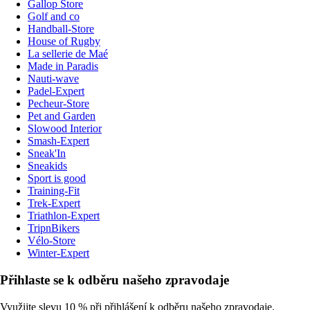
Gallop Store
Golf and co
Handball-Store
House of Rugby
La sellerie de Maé
Made in Paradis
Nauti-wave
Padel-Expert
Pecheur-Store
Pet and Garden
Slowood Interior
Smash-Expert
Sneak'In
Sneakids
Sport is good
Training-Fit
Trek-Expert
Triathlon-Expert
TripnBikers
Vélo-Store
Winter-Expert
Přihlaste se k odběru našeho zpravodaje
Využijte slevu 10 % při přihlášení k odběru našeho zpravodaje.