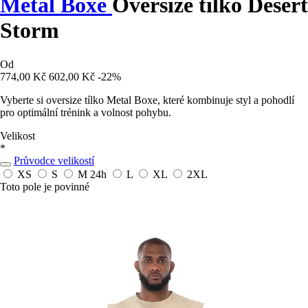
Metal Boxe
Oversize tílko Desert
Storm
Od
774,00 Kč
602,00 Kč
-22%
Vyberte si oversize tílko Metal Boxe, které kombinuje styl a pohodlí
pro optimální trénink a volnost pohybu.
Velikost
*
Průvodce velikostí
XS
S
M
24h
L
XL
2XL
Toto pole je povinné