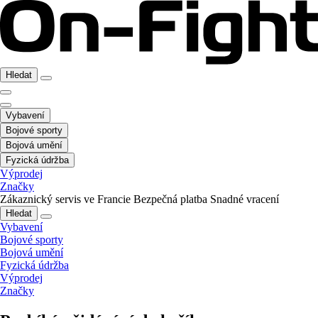
Hledat
Vybavení
Bojové sporty
Bojová umění
Fyzická údržba
Výprodej
Značky
Zákaznický servis ve Francie
Bezpečná platba
Snadné vracení
Hledat
Vybavení
Bojové sporty
Bojová umění
Fyzická údržba
Výprodej
Značky