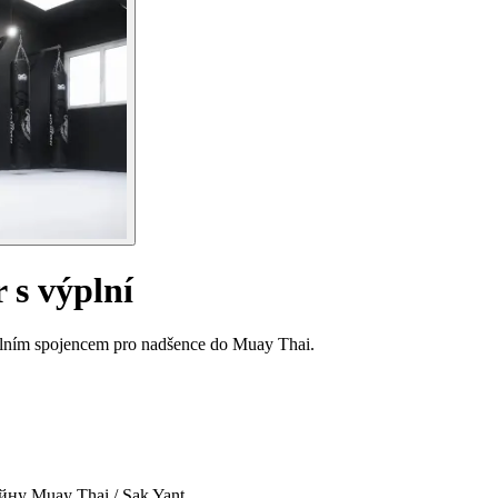
 s výplní
eálním spojencem pro nadšence do Muay Thai.
айну Muay Thai / Sak Yant.