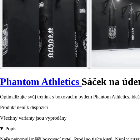
Phantom Athletics
Sáček na úder
Optimalizujte svůj trénink s boxovacím pytlem Phantom Athletics, id
Produkt není k dispozici
Všechny varianty jsou vyprodány
Popis
Naše nejpopulárnější boxovací pytel. Prodáno tisíce kusů. Nyní v диз