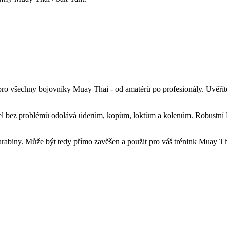
 všechny bojovníky Muay Thai - od amatérů po profesionály. Uvěříte 
l bez problémů odolává úderům, kopům, loktům a kolenům. Robustní PV
arabiny. Může být tedy přímo zavěšen a použit pro váš trénink Muay T