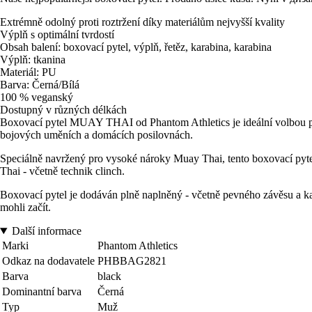
Extrémně odolný proti roztržení díky materiálům nejvyšší kvality
Výplň s optimální tvrdostí
Obsah balení: boxovací pytel, výplň, řetěz, karabina, karabina
Výplň: tkanina
Materiál: PU
Barva: Černá/Bílá
100 % veganský
Dostupný v různých délkách
Boxovací pytel MUAY THAI od Phantom Athletics je ideální volbou pro
bojových uměních a domácích posilovnách.
Speciálně navržený pro vysoké nároky Muay Thai, tento boxovací pyte
Thai - včetně technik clinch.
Boxovací pytel je dodáván plně naplněný - včetně pevného závěsu a k
mohli začít.
Další informace
Marki
Phantom Athletics
Odkaz na dodavatele
PHBBAG2821
Barva
black
Dominantní barva
Černá
Typ
Muž