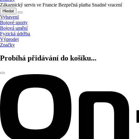
Zákaznický servis ve Francie
Bezpečná platba
Snadné vracení
Hledat
Vybavení
Bojové sporty
Bojová umění
Fyzická údržba
Výprodej
Značky
Probíhá přidávání do košíku...