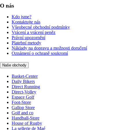
O nás
Kdo jsme?
Kontaktujte nás
Všeobecné obchodní podmínky
Vrácení a vrácení peněz
Právní upozornění
Platební metody
Náklady na dopravu a možnosti doručení
Oznámení o ochraně soukromí
Naše obchody
Basket-Center
Daily Bikers
Direct Running
Direct-Volley
Espace Golf
Foot-Store
Gallop Store
Golf and co
Handball-Store
House of Rugby
La sellerie de Maé