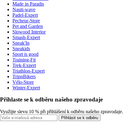
Made in Paradis
Nauti-wave
Padel-Expert
Pecheur-Store
Pet and Garden
Slowood Interior
Smash-Expert
Sneak'In
Sneakids
Sport is good
Training-Fit
Trek-Expert
Triathlon-Expert
TripnBikers
Vélo-Store
Winter-Expert
Přihlaste se k odběru našeho zpravodaje
Využijte slevu 10 % při přihlášení k odběru našeho zpravodaje.
Přihlásit se k odběru