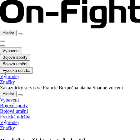
Hledat
Vybavení
Bojové sporty
Bojová umění
Fyzická údržba
Výprodej
Značky
Zákaznický servis ve Francie
Bezpečná platba
Snadné vracení
Hledat
Vybavení
Bojové sporty
Bojová umění
Fyzická údržba
Výprodej
Značky