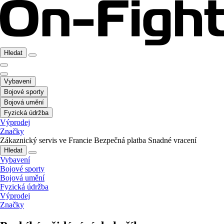
Hledat
Vybavení
Bojové sporty
Bojová umění
Fyzická údržba
Výprodej
Značky
Zákaznický servis ve Francie
Bezpečná platba
Snadné vracení
Hledat
Vybavení
Bojové sporty
Bojová umění
Fyzická údržba
Výprodej
Značky