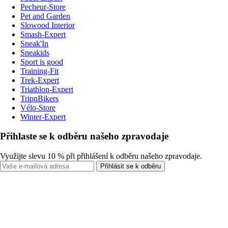
Pecheur-Store
Pet and Garden
Slowood Interior
Smash-Expert
Sneak'In
Sneakids
Sport is good
Training-Fit
Trek-Expert
Triathlon-Expert
TripnBikers
Vélo-Store
Winter-Expert
Přihlaste se k odběru našeho zpravodaje
Využijte slevu 10 % při přihlášení k odběru našeho zpravodaje.
Přihlásit se k odběru