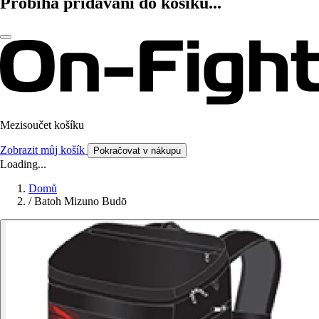
Probíhá přidávání do košíku...
Mezisoučet košíku
Zobrazit můj košík
Pokračovat v nákupu
Loading...
Domů
/
Batoh Mizuno Budō