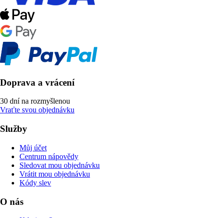
Doprava a vrácení
30 dní na rozmyšlenou
Vraťte svou objednávku
Služby
Můj účet
Centrum nápovědy
Sledovat mou objednávku
Vrátit mou objednávku
Kódy slev
O nás