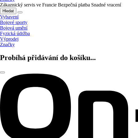
Zákaznický servis ve Francie
Bezpečná platba
Snadné vracení
Hledat
Vybavení
Bojové sporty
Bojová umění
Fyzická údržba
Výprodej
Značky
Probíhá přidávání do košíku...