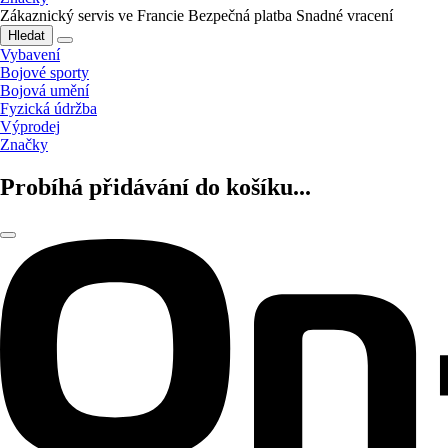
Zákaznický servis ve Francie
Bezpečná platba
Snadné vracení
Hledat
Vybavení
Bojové sporty
Bojová umění
Fyzická údržba
Výprodej
Značky
Probíhá přidávání do košíku...