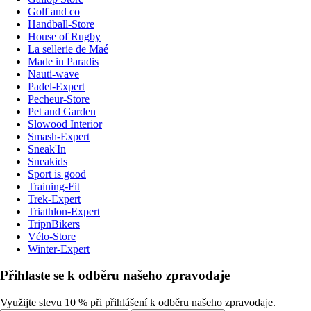
Golf and co
Handball-Store
House of Rugby
La sellerie de Maé
Made in Paradis
Nauti-wave
Padel-Expert
Pecheur-Store
Pet and Garden
Slowood Interior
Smash-Expert
Sneak'In
Sneakids
Sport is good
Training-Fit
Trek-Expert
Triathlon-Expert
TripnBikers
Vélo-Store
Winter-Expert
Přihlaste se k odběru našeho zpravodaje
Využijte slevu 10 % při přihlášení k odběru našeho zpravodaje.