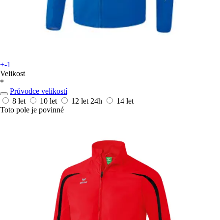
+-1
Velikost
*
Průvodce velikostí
8 let
10 let
12 let
24h
14 let
Toto pole je povinné