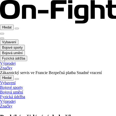
Hledat
Vybavení
Bojové sporty
Bojová umění
Fyzická údržba
Výprodej
Značky
Zákaznický servis ve Francie
Bezpečná platba
Snadné vracení
Hledat
Vybavení
Bojové sporty
Bojová umění
Fyzická údržba
Výprodej
Značky