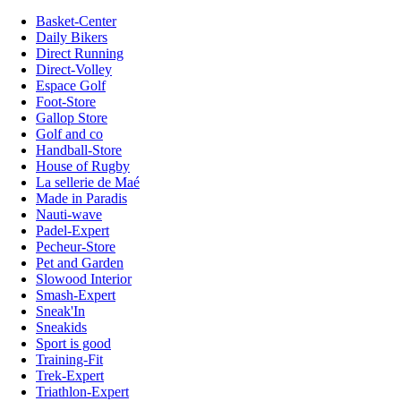
Basket-Center
Daily Bikers
Direct Running
Direct-Volley
Espace Golf
Foot-Store
Gallop Store
Golf and co
Handball-Store
House of Rugby
La sellerie de Maé
Made in Paradis
Nauti-wave
Padel-Expert
Pecheur-Store
Pet and Garden
Slowood Interior
Smash-Expert
Sneak'In
Sneakids
Sport is good
Training-Fit
Trek-Expert
Triathlon-Expert