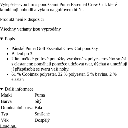
Vylepšete svou hru s ponožkami Puma Essential Crew Cut, které
kombinují pohodlí a výkon na golfovém hřišti.
Produkt není k dispozici
Všechny varianty jsou vyprodány
Popis
Pánské Puma Golf Essential Crew Cut ponožky
Balení po 3.
Ultra měkké golfové ponožky vyrobené z polyesterového směsi
s elastanem; pomáhají ponožce udržovat tvar, dýchat a umožňují
jí přizpůsobit se tvaru vaší nohy.
61 % Coolmax polyester, 32 % polyester, 5 % bavlna, 2 %
elastan
Další informace
Marki
Puma
Barva
bílý
Dominantní barva
Bílá
Typ
Smíšené
Věk
Dospělý
Loading...