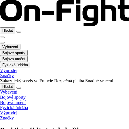
Hledat
Vybavení
Bojové sporty
Bojová umění
Fyzická údržba
Výprodej
Značky
Zákaznický servis ve Francie
Bezpečná platba
Snadné vracení
Hledat
Vybavení
Bojové sporty
Bojová umění
Fyzická údržba
Výprodej
Značky