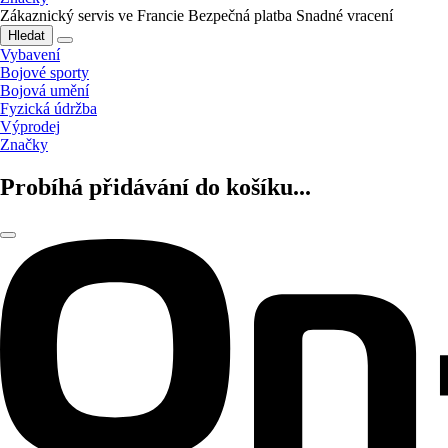
Zákaznický servis ve Francie
Bezpečná platba
Snadné vracení
Hledat
Vybavení
Bojové sporty
Bojová umění
Fyzická údržba
Výprodej
Značky
Probíhá přidávání do košíku...