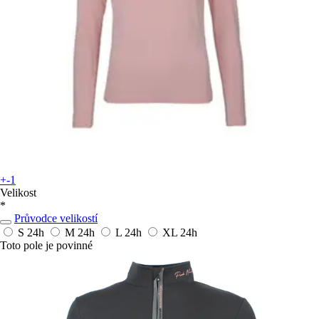
+-1
Velikost
*
Průvodce velikostí
S
24h
M
24h
L
24h
XL
24h
Toto pole je povinné