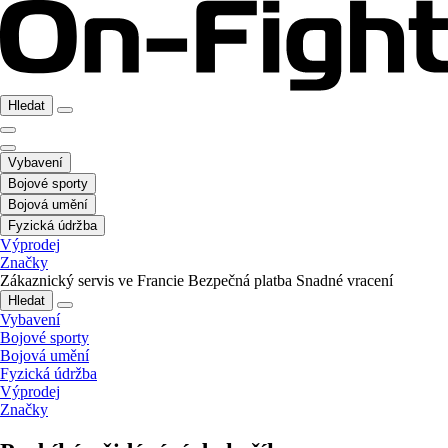
Hledat
Vybavení
Bojové sporty
Bojová umění
Fyzická údržba
Výprodej
Značky
Zákaznický servis ve Francie
Bezpečná platba
Snadné vracení
Hledat
Vybavení
Bojové sporty
Bojová umění
Fyzická údržba
Výprodej
Značky