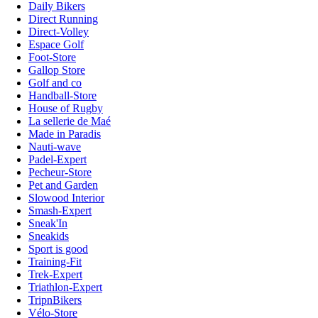
Daily Bikers
Direct Running
Direct-Volley
Espace Golf
Foot-Store
Gallop Store
Golf and co
Handball-Store
House of Rugby
La sellerie de Maé
Made in Paradis
Nauti-wave
Padel-Expert
Pecheur-Store
Pet and Garden
Slowood Interior
Smash-Expert
Sneak'In
Sneakids
Sport is good
Training-Fit
Trek-Expert
Triathlon-Expert
TripnBikers
Vélo-Store