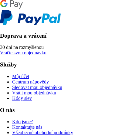
Doprava a vrácení
30 dní na rozmyšlenou
Vraťte svou objednávku
Služby
Můj účet
Centrum nápovědy
Sledovat mou objednávku
Vrátit mou objednávku
Kódy slev
O nás
Kdo jsme?
Kontaktujte nás
Všeobecné obchodní podmínky