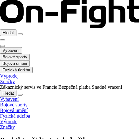
Hledat
Vybavení
Bojové sporty
Bojová umění
Fyzická údržba
Výprodej
Značky
Zákaznický servis ve Francie
Bezpečná platba
Snadné vracení
Hledat
Vybavení
Bojové sporty
Bojová umění
Fyzická údržba
Výprodej
Značky