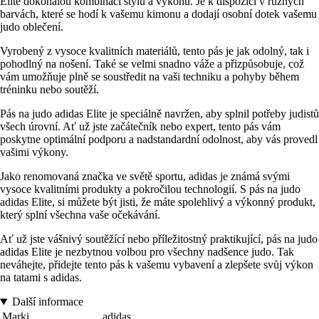
Elite dokonalou kombinací stylu a výkonu. Je k dispozici v různých
barvách, které se hodí k vašemu kimonu a dodají osobní dotek vašemu
judo oblečení.
Vyrobený z vysoce kvalitních materiálů, tento pás je jak odolný, tak i
pohodlný na nošení. Také se velmi snadno váže a přizpůsobuje, což
vám umožňuje plně se soustředit na vaši techniku a pohyby během
tréninku nebo soutěží.
Pás na judo adidas Elite je speciálně navržen, aby splnil potřeby judistů
všech úrovní. Ať už jste začátečník nebo expert, tento pás vám
poskytne optimální podporu a nadstandardní odolnost, aby vás provedl
vašimi výkony.
Jako renomovaná značka ve světě sportu, adidas je známá svými
vysoce kvalitními produkty a pokročilou technologií. S pás na judo
adidas Elite, si můžete být jisti, že máte spolehlivý a výkonný produkt,
který splní všechna vaše očekávání.
Ať už jste vášnivý soutěžící nebo příležitostný praktikující, pás na judo
adidas Elite je nezbytnou volbou pro všechny nadšence judo. Tak
neváhejte, přidejte tento pás k vašemu vybavení a zlepšete svůj výkon
na tatami s adidas.
Další informace
Marki
adidas