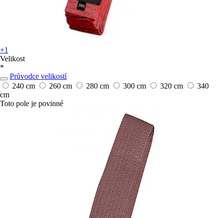
+1
Velikost
*
Průvodce velikostí
240 cm
260 cm
280 cm
300 cm
320 cm
340
cm
Toto pole je povinné