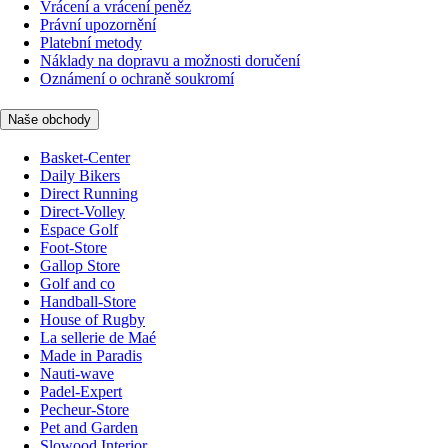
Vrácení a vrácení peněz
Právní upozornění
Platební metody
Náklady na dopravu a možnosti doručení
Oznámení o ochraně soukromí
Naše obchody
Basket-Center
Daily Bikers
Direct Running
Direct-Volley
Espace Golf
Foot-Store
Gallop Store
Golf and co
Handball-Store
House of Rugby
La sellerie de Maé
Made in Paradis
Nauti-wave
Padel-Expert
Pecheur-Store
Pet and Garden
Slowood Interior