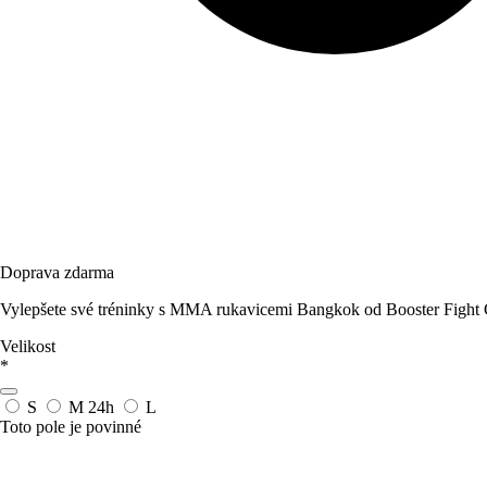
Doprava zdarma
Vylepšete své tréninky s MMA rukavicemi Bangkok od Booster Fight Ge
Velikost
*
S
M
24h
L
Toto pole je povinné