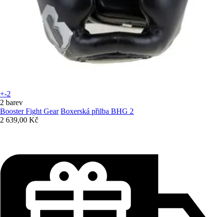
+-2
2 barev
Booster Fight Gear
Boxerská přilba BHG 2
2 639,00 Kč