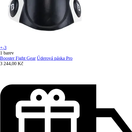
+-3
1 barev
Booster Fight Gear
Úderová páska Pro
3 244,00 Kč