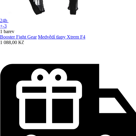
24h
+-3
1 barev
Booster Fight Gear
Medvědí tlapy Xtrem F4
1 088,00 Kč