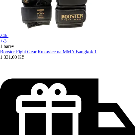
24h
+-3
1 barev
Booster Fight Gear
Rukavice na MMA Bangkok 1
1 331,00 Kč