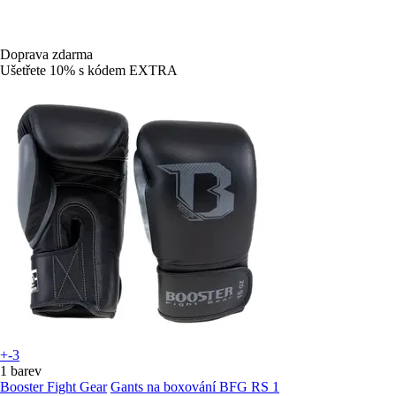
Doprava zdarma
Ušetřete 10%
s kódem
EXTRA
+-3
1 barev
Booster Fight Gear
Gants na boxování BFG RS 1