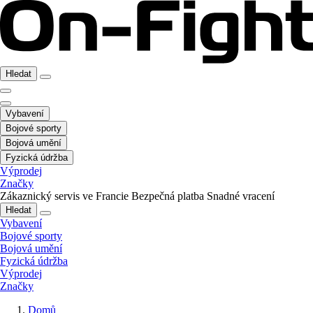
Hledat
Vybavení
Bojové sporty
Bojová umění
Fyzická údržba
Výprodej
Značky
Zákaznický servis ve Francie
Bezpečná platba
Snadné vracení
Hledat
Vybavení
Bojové sporty
Bojová umění
Fyzická údržba
Výprodej
Značky
Domů