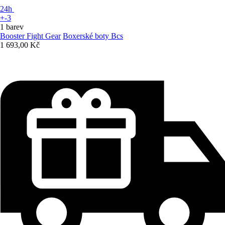
24h
+-3
1 barev
Booster Fight Gear
Boxerské boty Bcs
1 693,00 Kč