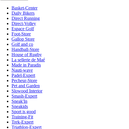
Basket-Center
Daily Bikers
Direct Running
Direct-Volley
Espace Golf
Foot-Store
Gallop Store
Golf and co
Handball-Store
House of Rugby
La sellerie de Maé
Made in Paradis
Nauti-wave
Padel-Expert
Pecheur-Store
Pet and Garden
Slowood Interior
Smash-Expert
Sneak'In
Sneakids
Sport is good
Training-Fit
Trek-Expert
Triathlon-Expert