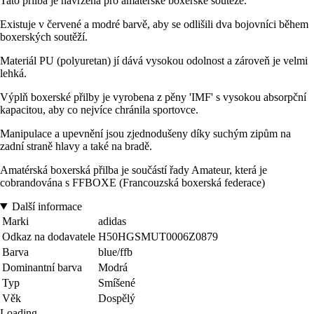
Tato přilba je navržena pro amatérské boxerské soutěže.
Existuje v červené a modré barvě, aby se odlišili dva bojovníci během
boxerských soutěží.
Materiál PU (polyuretan) jí dává vysokou odolnost a zároveň je velmi
lehká.
Výplň boxerské přilby je vyrobena z pěny 'IMF' s vysokou absorpční
kapacitou, aby co nejvíce chránila sportovce.
Manipulace a upevnění jsou zjednodušeny díky suchým zipům na
zadní straně hlavy a také na bradě.
Amatérská boxerská přilba je součástí řady Amateur, která je
cobrandována s FFBOXE (Francouzská boxerská federace)
Další informace
Marki
adidas
Odkaz na dodavatele
H50HGSMUT0006Z0879
Barva
blue/ffb
Dominantní barva
Modrá
Typ
Smíšené
Věk
Dospělý
Loading...