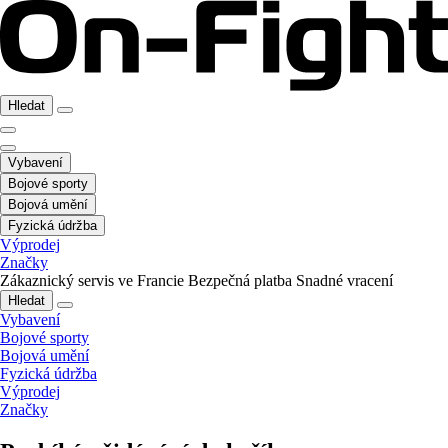
Hledat
Vybavení
Bojové sporty
Bojová umění
Fyzická údržba
Výprodej
Značky
Zákaznický servis ve Francie
Bezpečná platba
Snadné vracení
Hledat
Vybavení
Bojové sporty
Bojová umění
Fyzická údržba
Výprodej
Značky