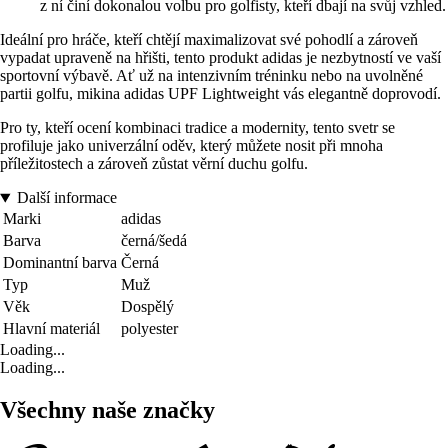
z ní činí dokonalou volbu pro golfisty, kteří dbají na svůj vzhled.
Ideální pro hráče, kteří chtějí maximalizovat své pohodlí a zároveň
vypadat upraveně na hřišti, tento produkt adidas je nezbytností ve vaší
sportovní výbavě. Ať už na intenzivním tréninku nebo na uvolněné
partii golfu, mikina adidas UPF Lightweight vás elegantně doprovodí.
Pro ty, kteří ocení kombinaci tradice a modernity, tento svetr se
profiluje jako univerzální oděv, který můžete nosit při mnoha
příležitostech a zároveň zůstat věrní duchu golfu.
Další informace
Marki
adidas
Barva
černá/šedá
Dominantní barva
Černá
Typ
Muž
Věk
Dospělý
Hlavní materiál
polyester
Loading...
Loading...
Všechny naše značky