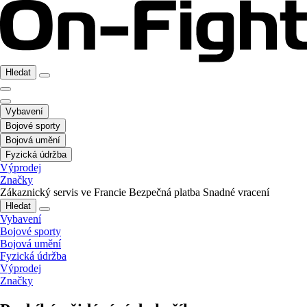
Hledat
Vybavení
Bojové sporty
Bojová umění
Fyzická údržba
Výprodej
Značky
Zákaznický servis ve Francie
Bezpečná platba
Snadné vracení
Hledat
Vybavení
Bojové sporty
Bojová umění
Fyzická údržba
Výprodej
Značky