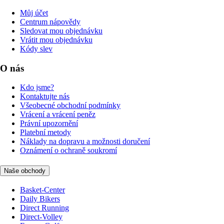
Můj účet
Centrum nápovědy
Sledovat mou objednávku
Vrátit mou objednávku
Kódy slev
O nás
Kdo jsme?
Kontaktujte nás
Všeobecné obchodní podmínky
Vrácení a vrácení peněz
Právní upozornění
Platební metody
Náklady na dopravu a možnosti doručení
Oznámení o ochraně soukromí
Naše obchody
Basket-Center
Daily Bikers
Direct Running
Direct-Volley