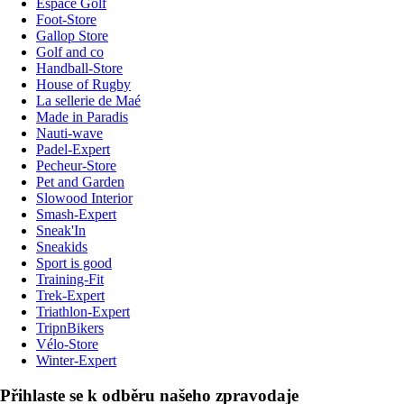
Espace Golf
Foot-Store
Gallop Store
Golf and co
Handball-Store
House of Rugby
La sellerie de Maé
Made in Paradis
Nauti-wave
Padel-Expert
Pecheur-Store
Pet and Garden
Slowood Interior
Smash-Expert
Sneak'In
Sneakids
Sport is good
Training-Fit
Trek-Expert
Triathlon-Expert
TripnBikers
Vélo-Store
Winter-Expert
Přihlaste se k odběru našeho zpravodaje