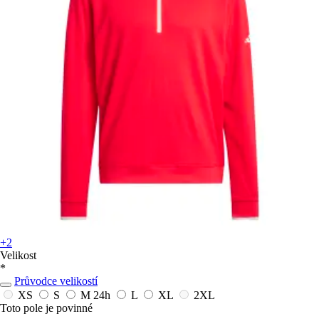
+2
Velikost
*
Průvodce velikostí
XS
S
M
24h
L
XL
2XL
Toto pole je povinné