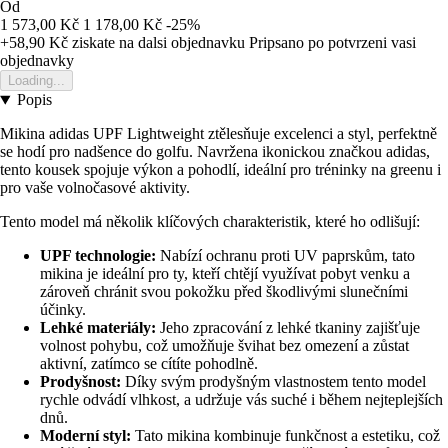
Od
1 573,00 Kč
1 178,00 Kč
-25%
+58,90 Kč
ziskate na dalsi objednavku
Pripsano po potvrzeni vasi
objednavky
Loading...
Popis
Mikina adidas UPF Lightweight ztělesňuje excelenci a styl, perfektně
se hodí pro nadšence do golfu. Navržena ikonickou značkou adidas,
tento kousek spojuje výkon a pohodlí, ideální pro tréninky na greenu i
pro vaše volnočasové aktivity.
Tento model má několik klíčových charakteristik, které ho odlišují:
UPF technologie:
Nabízí ochranu proti UV paprskům, tato
mikina je ideální pro ty, kteří chtějí využívat pobyt venku a
zároveň chránit svou pokožku před škodlivými slunečními
účinky.
Lehké materiály:
Jeho zpracování z lehké tkaniny zajišťuje
volnost pohybu, což umožňuje švihat bez omezení a zůstat
aktivní, zatímco se cítíte pohodlně.
Prodyšnost:
Díky svým prodyšným vlastnostem tento model
rychle odvádí vlhkost, a udržuje vás suché i během nejteplejších
dnů.
Moderní styl:
Tato mikina kombinuje funkčnost a estetiku, což