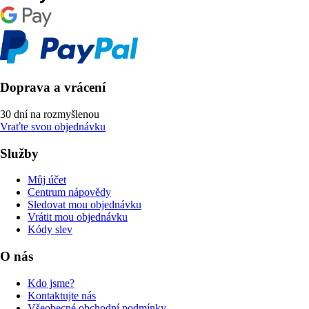
Doprava a vrácení
30 dní na rozmyšlenou
Vraťte svou objednávku
Služby
Můj účet
Centrum nápovědy
Sledovat mou objednávku
Vrátit mou objednávku
Kódy slev
O nás
Kdo jsme?
Kontaktujte nás
Všeobecné obchodní podmínky