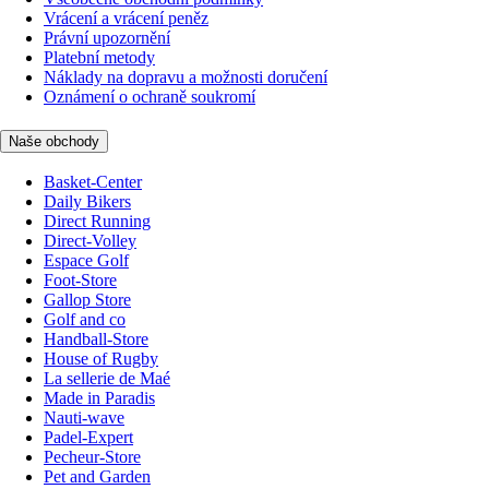
Vrácení a vrácení peněz
Právní upozornění
Platební metody
Náklady na dopravu a možnosti doručení
Oznámení o ochraně soukromí
Naše obchody
Basket-Center
Daily Bikers
Direct Running
Direct-Volley
Espace Golf
Foot-Store
Gallop Store
Golf and co
Handball-Store
House of Rugby
La sellerie de Maé
Made in Paradis
Nauti-wave
Padel-Expert
Pecheur-Store
Pet and Garden