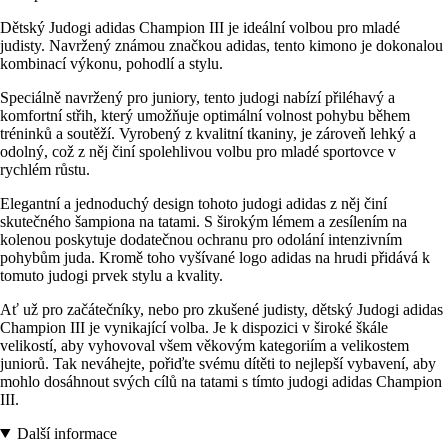
Dětský Judogi adidas Champion III je ideální volbou pro mladé
judisty. Navržený známou značkou adidas, tento kimono je dokonalou
kombinací výkonu, pohodlí a stylu.
Speciálně navržený pro juniory, tento judogi nabízí přiléhavý a
komfortní střih, který umožňuje optimální volnost pohybu během
tréninků a soutěží. Vyrobený z kvalitní tkaniny, je zároveň lehký a
odolný, což z něj činí spolehlivou volbu pro mladé sportovce v
rychlém růstu.
Elegantní a jednoduchý design tohoto judogi adidas z něj činí
skutečného šampiona na tatami. S širokým lémem a zesílením na
kolenou poskytuje dodatečnou ochranu pro odolání intenzivním
pohybům juda. Kromě toho vyšívané logo adidas na hrudi přidává k
tomuto judogi prvek stylu a kvality.
Ať už pro začátečníky, nebo pro zkušené judisty, dětský Judogi adidas
Champion III je vynikající volba. Je k dispozici v široké škále
velikostí, aby vyhovoval všem věkovým kategoriím a velikostem
juniorů. Tak neváhejte, pořiďte svému dítěti to nejlepší vybavení, aby
mohlo dosáhnout svých cílů na tatami s tímto judogi adidas Champion
III.
Další informace