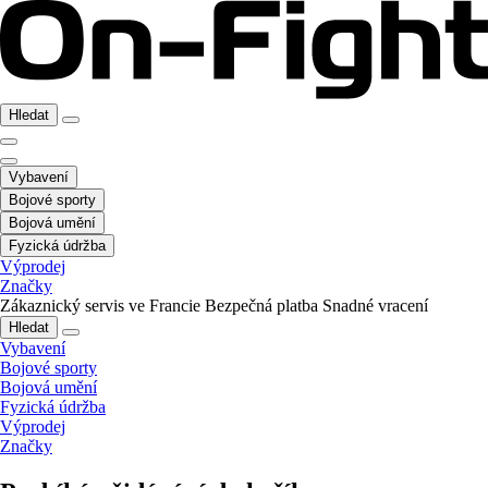
Hledat
Vybavení
Bojové sporty
Bojová umění
Fyzická údržba
Výprodej
Značky
Zákaznický servis ve Francie
Bezpečná platba
Snadné vracení
Hledat
Vybavení
Bojové sporty
Bojová umění
Fyzická údržba
Výprodej
Značky