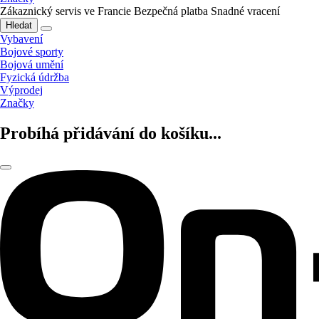
Zákaznický servis ve Francie
Bezpečná platba
Snadné vracení
Hledat
Vybavení
Bojové sporty
Bojová umění
Fyzická údržba
Výprodej
Značky
Probíhá přidávání do košíku...