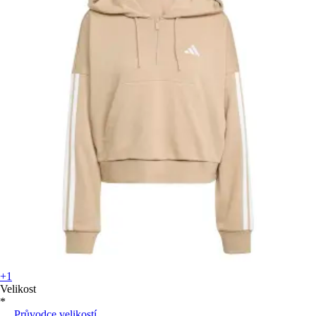
+1
Velikost
*
Průvodce velikostí