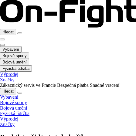
Hledat
Vybavení
Bojové sporty
Bojová umění
Fyzická údržba
Výprodej
Značky
Zákaznický servis ve Francie
Bezpečná platba
Snadné vracení
Hledat
Vybavení
Bojové sporty
Bojová umění
Fyzická údržba
Výprodej
Značky