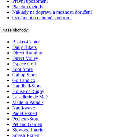
Právní upozornění
Platební metody
Náklady na dopravu a možnosti doručení
Oznámení o ochraně soukromí
Naše obchody
Basket-Center
Daily Bikers
Direct Running
Direct-Volley
Espace Golf
Foot-Store
Gallop Store
Golf and co
Handball-Store
House of Rugby
La sellerie de Maé
Made in Paradis
Nauti-wave
Padel-Expert
Pecheur-Store
Pet and Garden
Slowood Interior
Smash-Expert