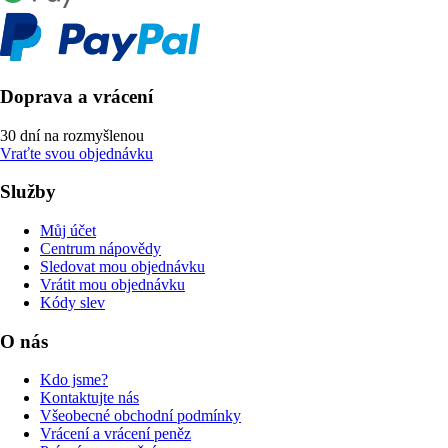
Doprava a vrácení
30 dní na rozmyšlenou
Vraťte svou objednávku
Služby
Můj účet
Centrum nápovědy
Sledovat mou objednávku
Vrátit mou objednávku
Kódy slev
O nás
Kdo jsme?
Kontaktujte nás
Všeobecné obchodní podmínky
Vrácení a vrácení peněz