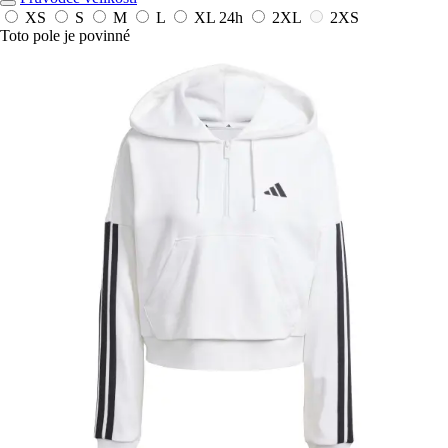
XS
S
M
L
XL
24h
2XL
2XS
Toto pole je povinné