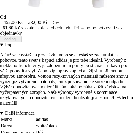
Od
1 452,00 Kč
1 232,00 Kč
-15%
+61,60 Kč
ziskate na dalsi objednavku
Pripsano po potvrzeni vasi
objednavky
Loading...
Popis
Ať už se chystáš na procházku nebo se chystáš se zachumlat na
pohovce, tento svetr s kapucí adidas je pro tebe ideální. Vyrobený z
měkkého french terry, je zdoben třemi pruhy po stranách rukávů pro
větší pohodlí a styl. Zapni zip, uprav kapuci a užij si tu příjemnou
hřejivou atmosféru. Volbou recyklovaných materiálů můžeme znovu
využít již vytvořené materiály, čímž přispíváme ke snížení odpadu.
Výběr obnovitelných materiálů nám také pomáhá snížit závislost na
vyčerpatelných zdrojích. Naše výrobky vyrobené z kombinace
recyklovaných a obnovitelných materiálů obsahují alespoň 70 % těchto
materiálů.
Další informace
Marki
adidas
Barva
white/black
Dominantní barva
Bílá