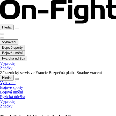
Hledat
Vybavení
Bojové sporty
Bojová umění
Fyzická údržba
Výprodej
Značky
Zákaznický servis ve Francie
Bezpečná platba
Snadné vracení
Hledat
Vybavení
Bojové sporty
Bojová umění
Fyzická údržba
Výprodej
Značky