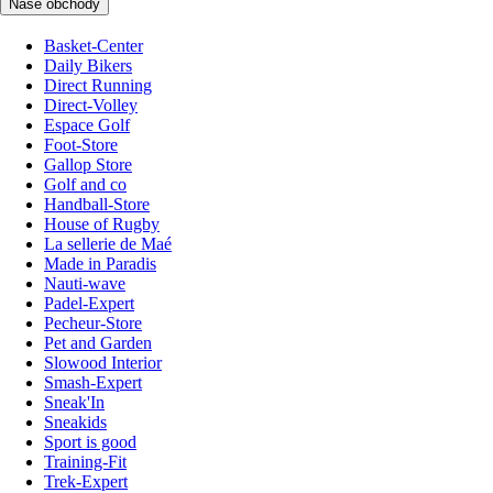
Naše obchody
Basket-Center
Daily Bikers
Direct Running
Direct-Volley
Espace Golf
Foot-Store
Gallop Store
Golf and co
Handball-Store
House of Rugby
La sellerie de Maé
Made in Paradis
Nauti-wave
Padel-Expert
Pecheur-Store
Pet and Garden
Slowood Interior
Smash-Expert
Sneak'In
Sneakids
Sport is good
Training-Fit
Trek-Expert