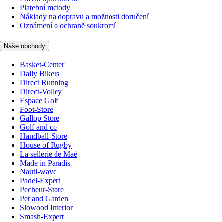
Platební metody
Náklady na dopravu a možnosti doručení
Oznámení o ochraně soukromí
Naše obchody
Basket-Center
Daily Bikers
Direct Running
Direct-Volley
Espace Golf
Foot-Store
Gallop Store
Golf and co
Handball-Store
House of Rugby
La sellerie de Maé
Made in Paradis
Nauti-wave
Padel-Expert
Pecheur-Store
Pet and Garden
Slowood Interior
Smash-Expert