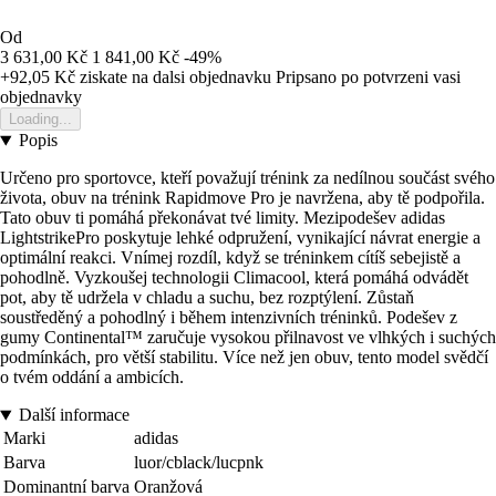
Od
3 631,00 Kč
1 841,00 Kč
-49%
+92,05 Kč
ziskate na dalsi objednavku
Pripsano po potvrzeni vasi
objednavky
Loading...
Popis
Určeno pro sportovce, kteří považují trénink za nedílnou součást svého
života, obuv na trénink Rapidmove Pro je navržena, aby tě podpořila.
Tato obuv ti pomáhá překonávat tvé limity. Mezipodešev adidas
LightstrikePro poskytuje lehké odpružení, vynikající návrat energie a
optimální reakci. Vnímej rozdíl, když se tréninkem cítíš sebejistě a
pohodlně. Vyzkoušej technologii Climacool, která pomáhá odvádět
pot, aby tě udržela v chladu a suchu, bez rozptýlení. Zůstaň
soustředěný a pohodlný i během intenzivních tréninků. Podešev z
gumy Continental™ zaručuje vysokou přilnavost ve vlhkých i suchých
podmínkách, pro větší stabilitu. Více než jen obuv, tento model svědčí
o tvém oddání a ambicích.
Další informace
Marki
adidas
Barva
luor/cblack/lucpnk
Dominantní barva
Oranžová