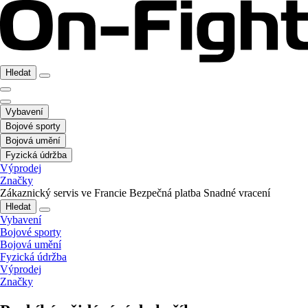
Hledat
Vybavení
Bojové sporty
Bojová umění
Fyzická údržba
Výprodej
Značky
Zákaznický servis ve Francie
Bezpečná platba
Snadné vracení
Hledat
Vybavení
Bojové sporty
Bojová umění
Fyzická údržba
Výprodej
Značky