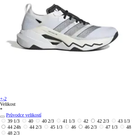
+-2
Velikost
*
Průvodce velikostí
39 1/3
40
40 2/3
41 1/3
42
42 2/3
43 1/3
44
24h
44 2/3
45 1/3
46
46 2/3
47 1/3
48
48 2/3