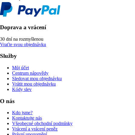
Doprava a vrácení
30 dní na rozmyšlenou
Vraťte svou objednávku
Služby
Můj účet
Centrum nápovědy
Sledovat mou objednávku
Vrátit mou objednávku
Kódy slev
O nás
Kdo jsme?
Kontaktujte nás
Všeobecné obchodní podmínky
Vrácení a vrácení peněz
Právní upozornění