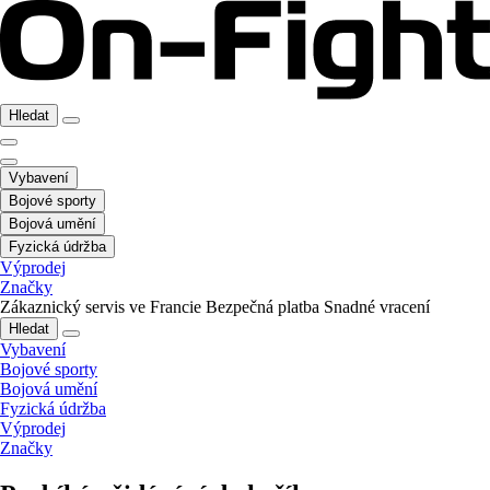
Hledat
Vybavení
Bojové sporty
Bojová umění
Fyzická údržba
Výprodej
Značky
Zákaznický servis ve Francie
Bezpečná platba
Snadné vracení
Hledat
Vybavení
Bojové sporty
Bojová umění
Fyzická údržba
Výprodej
Značky