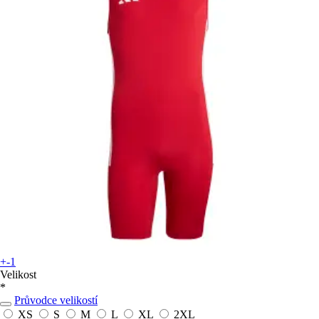
+-1
Velikost
*
Průvodce velikostí
XS
S
M
L
XL
2XL