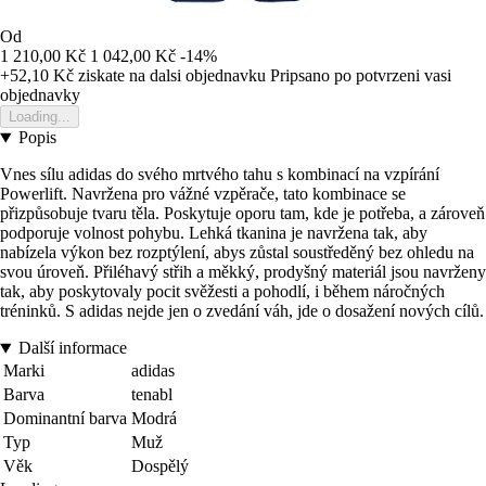
Od
1 210,00 Kč
1 042,00 Kč
-14%
+52,10 Kč
ziskate na dalsi objednavku
Pripsano po potvrzeni vasi
objednavky
Loading...
Popis
Vnes sílu adidas do svého mrtvého tahu s kombinací na vzpírání
Powerlift. Navržena pro vážné vzpěrače, tato kombinace se
přizpůsobuje tvaru těla. Poskytuje oporu tam, kde je potřeba, a zároveň
podporuje volnost pohybu. Lehká tkanina je navržena tak, aby
nabízela výkon bez rozptýlení, abys zůstal soustředěný bez ohledu na
svou úroveň. Přiléhavý střih a měkký, prodyšný materiál jsou navrženy
tak, aby poskytovaly pocit svěžesti a pohodlí, i během náročných
tréninků. S adidas nejde jen o zvedání váh, jde o dosažení nových cílů.
Další informace
Marki
adidas
Barva
tenabl
Dominantní barva
Modrá
Typ
Muž
Věk
Dospělý