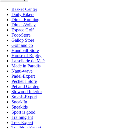
Basket-Center
Daily Bikers
Direct Running
Direct-Volley
Espace Golf
Foot-Store
Gallop Store
Golf and co
Handball-Store
House of Rugby
La sellerie de Maé
Made in Paradis
Nauti-wave
Padel-Expert
Pecheur-Store
Pet and Garden
Slowood Interior
Smash-Expert
Sneak'In
Sneakids
Sport is good
Training-Fit
Trek-Expert
Triathlon-Expert