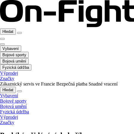
Hledat
Vybavení
Bojové sporty
Bojová umění
Fyzická údržba
Výprodej
Značky
Zákaznický servis ve Francie
Bezpečná platba
Snadné vracení
Hledat
Vybavení
Bojové sporty
Bojová umění
Fyzická údržba
Výprodej
Značky