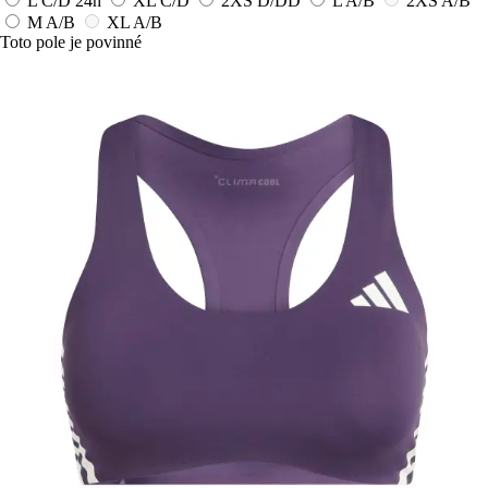
L C/D
24h
XL C/D
2XS D/DD
L A/B
2XS A/B
M A/B
XL A/B
Toto pole je povinné