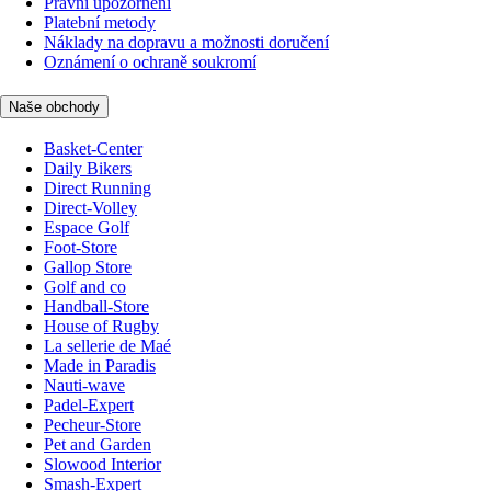
Právní upozornění
Platební metody
Náklady na dopravu a možnosti doručení
Oznámení o ochraně soukromí
Naše obchody
Basket-Center
Daily Bikers
Direct Running
Direct-Volley
Espace Golf
Foot-Store
Gallop Store
Golf and co
Handball-Store
House of Rugby
La sellerie de Maé
Made in Paradis
Nauti-wave
Padel-Expert
Pecheur-Store
Pet and Garden
Slowood Interior
Smash-Expert