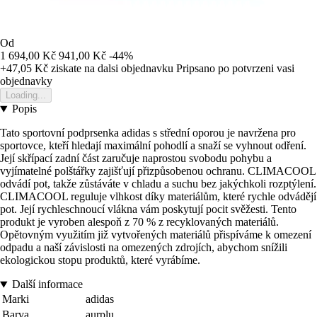
Od
1 694,00 Kč
941,00 Kč
-44%
+47,05 Kč
ziskate na dalsi objednavku
Pripsano po potvrzeni vasi
objednavky
Loading...
Popis
Tato sportovní podprsenka adidas s střední oporou je navržena pro
sportovce, kteří hledají maximální pohodlí a snaží se vyhnout odření.
Její skřípací zadní část zaručuje naprostou svobodu pohybu a
vyjímatelné polštářky zajišťují přizpůsobenou ochranu. CLIMACOOL
odvádí pot, takže zůstáváte v chladu a suchu bez jakýchkoli rozptýlení.
CLIMACOOL reguluje vlhkost díky materiálům, které rychle odvádějí
pot. Její rychleschnoucí vlákna vám poskytují pocit svěžesti. Tento
produkt je vyroben alespoň z 70 % z recyklovaných materiálů.
Opětovným využitím již vytvořených materiálů přispíváme k omezení
odpadu a naší závislosti na omezených zdrojích, abychom snížili
ekologickou stopu produktů, které vyrábíme.
Další informace
Marki
adidas
Barva
aurplu