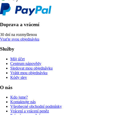
Doprava a vrácení
30 dní na rozmyšlenou
Vraťte svou objednávku
Služby
Můj účet
Centrum nápovědy
Sledovat mou objednávku
Vrátit mou objednávku
Kódy slev
O nás
Kdo jsme?
Kontaktujte nás
Všeobecné obchodní podmínky
Vrácení a vrácení peněz