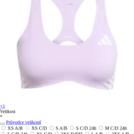
+1
Velikost
*
Průvodce velikostí
XS A/B
XS C/D
S A/B
S C/D
24h
M C/D
24h