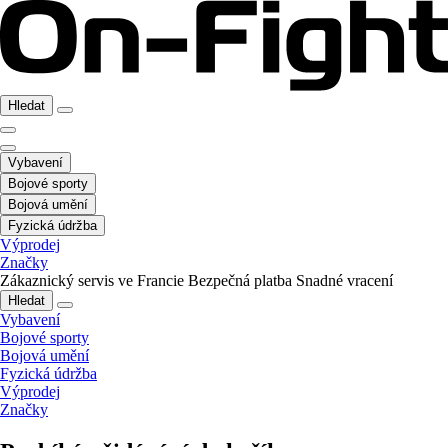
Hledat
Vybavení
Bojové sporty
Bojová umění
Fyzická údržba
Výprodej
Značky
Zákaznický servis ve Francie
Bezpečná platba
Snadné vracení
Hledat
Vybavení
Bojové sporty
Bojová umění
Fyzická údržba
Výprodej
Značky