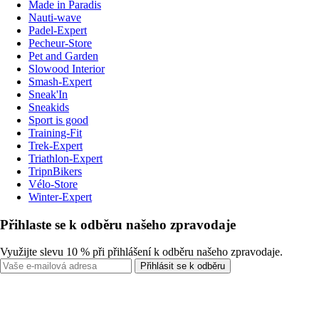
Made in Paradis
Nauti-wave
Padel-Expert
Pecheur-Store
Pet and Garden
Slowood Interior
Smash-Expert
Sneak'In
Sneakids
Sport is good
Training-Fit
Trek-Expert
Triathlon-Expert
TripnBikers
Vélo-Store
Winter-Expert
Přihlaste se k odběru našeho zpravodaje
Využijte slevu 10 % při přihlášení k odběru našeho zpravodaje.
Přihlásit se k odběru