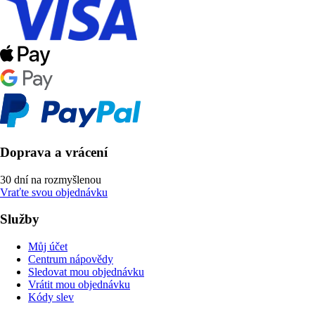
Doprava a vrácení
30 dní na rozmyšlenou
Vraťte svou objednávku
Služby
Můj účet
Centrum nápovědy
Sledovat mou objednávku
Vrátit mou objednávku
Kódy slev