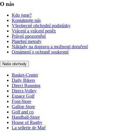
O nás
Kdo jsme?
Kontaktujte nás
Všeobecné obchodní podmínky
Vrácení a vrácení peněz
Právní upozornění
Platební metody
Náklady na dopravu a možnosti doručení
Oznámení o ochraně soukromí
Naše obchody
Basket-Center
Daily Bikers
Direct Running
Direct-Volley
Espace Golf
Foot-Store
Gallop Store
Golf and co
Handball-Store
House of Rugby
La sellerie de Maé