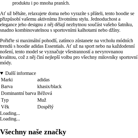
produktu i po mnoha praních.
Ať už běháte, relaxujete doma nebo vyrazíte s přáteli, tento hoodie se
přizpůsobí vašemu aktivnímu životnímu stylu. Jednoduchost a
elegance jeho designu z něj dělají nezbytnou součást vašeho šatníku,
snadno kombinovatelnou s sportovními kalhotami nebo džíny.
Pořiďte si maximální pohodlí, zatímco zůstanete na vrcholu módních
trendů s hoodie adidas Essentials. Ať už na sport nebo na každodenní
nošení, tento model se vyznačuje všestranností a nevyrovnanou
kvalitou, což z něj činí nejlepší volbu pro všechny milovníky sportovní
módy.
Další informace
Marki
adidas
Barva
khasix/black
Dominantní barva
Béžová
Typ
Muž
Věk
Dospělý
Loading...
Loading...
Všechny naše značky