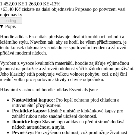
1 452,00 Kč
1 268,00 Kč
-13%
+63,40 Kč
ziskate na dalsi objednavku
Pripsano po potvrzeni vasi
objednavky
Loading...
Popis
Hoodie adidas Essentials představuje ideální kombinaci pohodlí a
ležérního stylu. Navržen tak, aby se hodil ke všem příležitostem, je
tento kousek dokonale v souladu se sportovním trendem a zároveň
přidává moderní nádech.
Vyroben z vysoce kvalitních materiálů, hoodie zajišťuje výjimečnou
jemnost na pokožce a zároveň odolnost vůči každodennímu používání.
Jeho klasický střih poskytuje velkou volnost pohybu, což z něj činí
ideální volbu pro sportovní aktivity i chvíle odpočinku.
Hlavními vlastnostmi hoodie adidas Essentials jsou:
Nastavitelná kapuce:
Pro lepší ochranu před chladem a
individuální přizpůsobení.
Praktické kapsy:
Ideálně umístěné klokánkové kapsy pro
zahřátí rukou nebo snadné uložení drobností.
Ikonické logo:
Slavné logo adidas na přední straně dodává
nádech autentičnosti a stylu.
Pevné švy:
Pro zvýšenou odolnost, což prodlužuje životnost