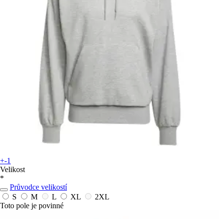
+-1
Velikost
*
Průvodce velikostí
S
M
L
XL
2XL
Toto pole je povinné