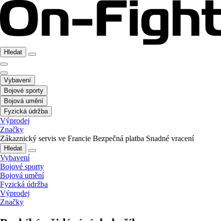
Hledat
Vybavení
Bojové sporty
Bojová umění
Fyzická údržba
Výprodej
Značky
Zákaznický servis ve Francie
Bezpečná platba
Snadné vracení
Hledat
Vybavení
Bojové sporty
Bojová umění
Fyzická údržba
Výprodej
Značky