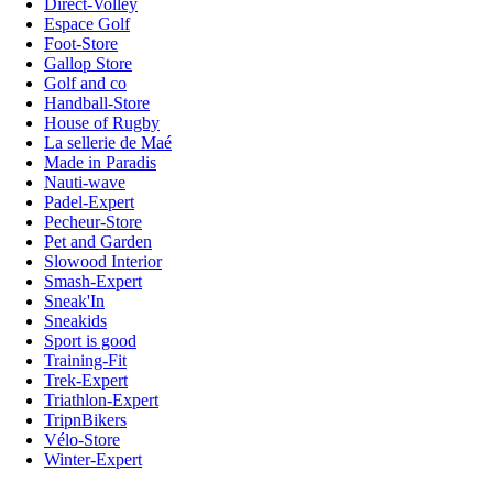
Direct-Volley
Espace Golf
Foot-Store
Gallop Store
Golf and co
Handball-Store
House of Rugby
La sellerie de Maé
Made in Paradis
Nauti-wave
Padel-Expert
Pecheur-Store
Pet and Garden
Slowood Interior
Smash-Expert
Sneak'In
Sneakids
Sport is good
Training-Fit
Trek-Expert
Triathlon-Expert
TripnBikers
Vélo-Store
Winter-Expert