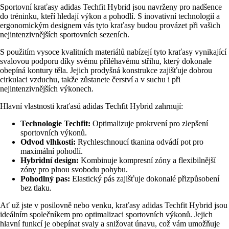
Sportovní kraťasy adidas Techfit Hybrid jsou navrženy pro nadšence
do tréninku, kteří hledají výkon a pohodlí. S inovativní technologií a
ergonomickým designem vás tyto kraťasy budou provázet při vašich
nejintenzivnějších sportovních sezeních.
S použitím vysoce kvalitních materiálů nabízejí tyto kraťasy vynikající
svalovou podporu díky svému přiléhavému střihu, který dokonale
obepíná kontury těla. Jejich prodyšná konstrukce zajišťuje dobrou
cirkulaci vzduchu, takže zůstanete čerství a v suchu i při
nejintenzivnějších výkonech.
Hlavní vlastnosti kraťasů adidas Techfit Hybrid zahrnují:
Technologie Techfit:
Optimalizuje prokrvení pro zlepšení
sportovních výkonů.
Odvod vlhkosti:
Rychleschnoucí tkanina odvádí pot pro
maximální pohodlí.
Hybridní design:
Kombinuje kompresní zóny a flexibilnější
zóny pro plnou svobodu pohybu.
Pohodlný pas:
Elastický pás zajišťuje dokonalé přizpůsobení
bez tlaku.
Ať už jste v posilovně nebo venku, kraťasy adidas Techfit Hybrid jsou
ideálním společníkem pro optimalizaci sportovních výkonů. Jejich
hlavní funkcí je obepínat svaly a snižovat únavu, což vám umožňuje