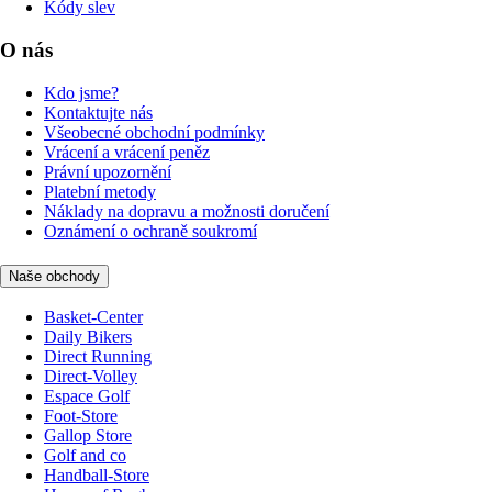
Kódy slev
O nás
Kdo jsme?
Kontaktujte nás
Všeobecné obchodní podmínky
Vrácení a vrácení peněz
Právní upozornění
Platební metody
Náklady na dopravu a možnosti doručení
Oznámení o ochraně soukromí
Naše obchody
Basket-Center
Daily Bikers
Direct Running
Direct-Volley
Espace Golf
Foot-Store
Gallop Store
Golf and co
Handball-Store