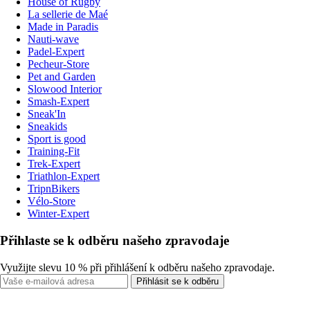
House of Rugby
La sellerie de Maé
Made in Paradis
Nauti-wave
Padel-Expert
Pecheur-Store
Pet and Garden
Slowood Interior
Smash-Expert
Sneak'In
Sneakids
Sport is good
Training-Fit
Trek-Expert
Triathlon-Expert
TripnBikers
Vélo-Store
Winter-Expert
Přihlaste se k odběru našeho zpravodaje
Využijte slevu 10 % při přihlášení k odběru našeho zpravodaje.
Přihlásit se k odběru