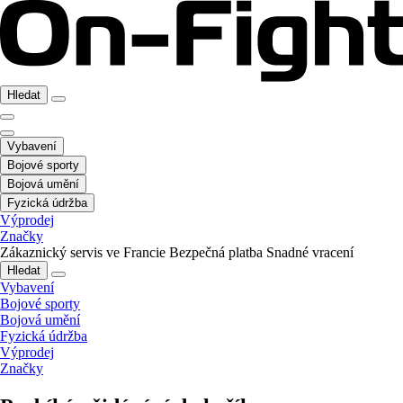
Hledat
Vybavení
Bojové sporty
Bojová umění
Fyzická údržba
Výprodej
Značky
Zákaznický servis ve Francie
Bezpečná platba
Snadné vracení
Hledat
Vybavení
Bojové sporty
Bojová umění
Fyzická údržba
Výprodej
Značky