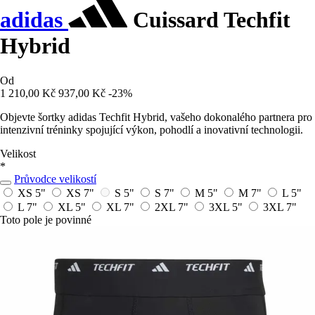
adidas
Cuissard Techfit
Hybrid
Od
1 210,00 Kč
937,00 Kč
-23%
Objevte šortky adidas Techfit Hybrid, vašeho dokonalého partnera pro
intenzivní tréninky spojující výkon, pohodlí a inovativní technologii.
Velikost
*
Průvodce velikostí
XS 5"
XS 7"
S 5"
S 7"
M 5"
M 7"
L 5"
L 7"
XL 5"
XL 7"
2XL 7"
3XL 5"
3XL 7"
Toto pole je povinné