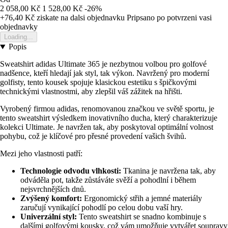
2 058,00 Kč
1 528,00 Kč
-26%
+76,40 Kč
ziskate na dalsi objednavku
Pripsano po potvrzeni vasi
objednavky
Loading...
Popis
Sweatshirt adidas Ultimate 365 je nezbytnou volbou pro golfové
nadšence, kteří hledají jak styl, tak výkon. Navržený pro moderní
golfisty, tento kousek spojuje klasickou estetiku s špičkovými
technickými vlastnostmi, aby zlepšil váš zážitek na hřišti.
Vyrobený firmou adidas, renomovanou značkou ve světě sportu, je
tento sweatshirt výsledkem inovativního ducha, který charakterizuje
kolekci Ultimate. Je navržen tak, aby poskytoval optimální volnost
pohybu, což je klíčové pro přesné provedení vašich švihů.
Mezi jeho vlastnosti patří:
Technologie odvodu vlhkosti:
Tkanina je navržena tak, aby
odváděla pot, takže zůstáváte svěží a pohodlní i během
nejsvrchnějších dnů.
Zvýšený komfort:
Ergonomický střih a jemné materiály
zaručují vynikající pohodlí po celou dobu vaší hry.
Univerzální styl:
Tento sweatshirt se snadno kombinuje s
dalšími golfovými kousky, což vám umožňuje vytvářet soupravy