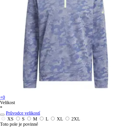
+0
Velikost
*
Průvodce velikostí
XS
S
M
L
XL
2XL
Toto pole je povinné