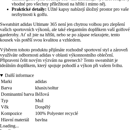
vhodné pro všechny příležitosti na hřišti i mimo něj.
Praktické detaily:
Užité kapsy nabízejí úložný prostor pro vaše
nezbytnosti k golfu.
Sweatshirt adidas Ultimate 365 není jen chytrou volbou pro zlepšení
vašich sportovních výkonů, ale také elegantním doplňkem vaší golfové
garderoby. Ať už jste na hřišti, nebo se po zápase relaxujete, tento
kousek vás potěší svou kvalitou a vzhledem.
Výběrem tohoto produktu přijímáte rozhodně sportovní styl a zároveň
využíváte odbornosti adidas v oblasti výkonnostního oblečení.
Připraveni čelit novým výzvám na greenech? Tento sweatshirt je
ideálním doplňkem, který spojuje pohodlí a výkon při vašem švihu.
Další informace
Marki
adidas
Barva
khasix/soltur
Dominantní barva
Béžová
Typ
Muž
Věk
Dospělý
Kompozice
100% Polyester recyclé
Hlavní materiál
bavlna
Loading...