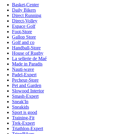
Basket-Center
Daily Bikers
Direct Running
Direct-Volley
Espace Golf
Foot-Store
Gallop Store
Golf and co
Handball-Store
House of Rugby
La sellerie de Maé
Made in Paradis
Nauti-wave
Padel-Expert
Pecheur-Store
Pet and Garden
Slowood Interior
Smash-Expert
Sneak'In
Sneakids
Sport is good
Training-Fit
Trek-Expert
Triathlon-Expert
TripnBikers