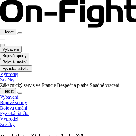
Hledat
Vybavení
Bojové sporty
Bojová umění
Fyzická údržba
Výprodej
Značky
Zákaznický servis ve Francie
Bezpečná platba
Snadné vracení
Hledat
Vybavení
Bojové sporty
Bojová umění
Fyzická údržba
Výprodej
Značky