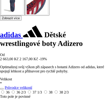
Zobrazit více
adidas
Dětské
wrestlingové boty Adizero
Od
2 663,00 Kč
2 167,00 Kč
-19%
Optimalizuj svůj výkon při zápasech s botami Adizero od adidas, které
spojují lehkost a přilnavost pro rychlé pohyby.
Velikost
*
Průvodce velikostí
36
36 2/3
37 1/3
38
38 2/3
Toto pole je povinné