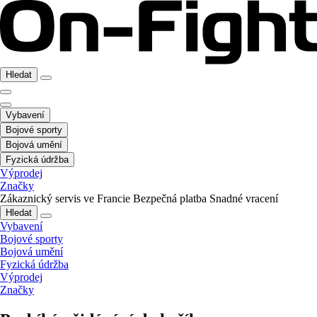
Hledat
Vybavení
Bojové sporty
Bojová umění
Fyzická údržba
Výprodej
Značky
Zákaznický servis ve Francie
Bezpečná platba
Snadné vracení
Hledat
Vybavení
Bojové sporty
Bojová umění
Fyzická údržba
Výprodej
Značky