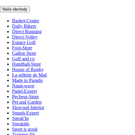
Naše obchody
Basket-Center
Daily Bikers
Direct Running
Direct-Volley
Espace Golf
Foot-Store
Gallop Store
Golf and co
Handball-Store
House of Rugby
La sellerie de Maé
Made in Paradis
Nauti-wave
Padel-Expert
Pecheur-Store
Pet and Garden
Slowood Interior
Smash-Expert
Sneak'In
Sneakids
Sport is good
Training-Fit