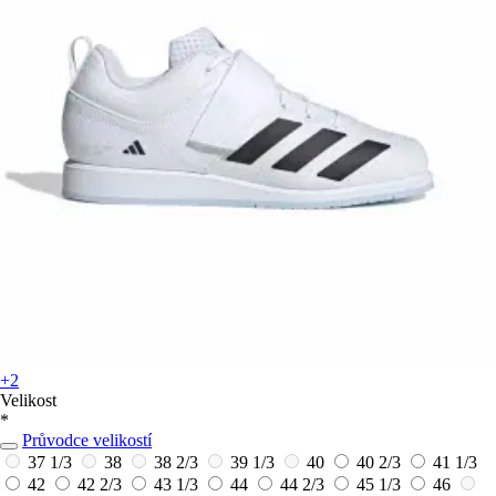
+2
Velikost
*
Průvodce velikostí
37 1/3
38
38 2/3
39 1/3
40
40 2/3
41 1/3
42
42 2/3
43 1/3
44
44 2/3
45 1/3
46