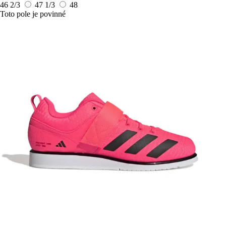
46 2/3
47 1/3
48
Toto pole je povinné