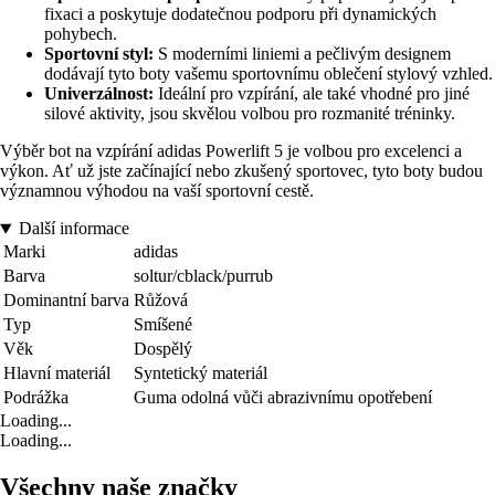
fixaci a poskytuje dodatečnou podporu při dynamických
pohybech.
Sportovní styl:
S moderními liniemi a pečlivým designem
dodávají tyto boty vašemu sportovnímu oblečení stylový vzhled.
Univerzálnost:
Ideální pro vzpírání, ale také vhodné pro jiné
silové aktivity, jsou skvělou volbou pro rozmanité tréninky.
Výběr bot na vzpírání adidas Powerlift 5 je volbou pro excelenci a
výkon. Ať už jste začínající nebo zkušený sportovec, tyto boty budou
významnou výhodou na vaší sportovní cestě.
Další informace
Marki
adidas
Barva
soltur/cblack/purrub
Dominantní barva
Růžová
Typ
Smíšené
Věk
Dospělý
Hlavní materiál
Syntetický materiál
Podrážka
Guma odolná vůči abrazivnímu opotřebení
Loading...
Loading...
Všechny naše značky