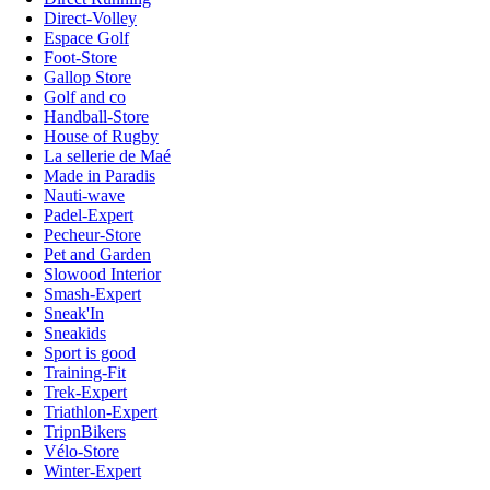
Direct-Volley
Espace Golf
Foot-Store
Gallop Store
Golf and co
Handball-Store
House of Rugby
La sellerie de Maé
Made in Paradis
Nauti-wave
Padel-Expert
Pecheur-Store
Pet and Garden
Slowood Interior
Smash-Expert
Sneak'In
Sneakids
Sport is good
Training-Fit
Trek-Expert
Triathlon-Expert
TripnBikers
Vélo-Store
Winter-Expert