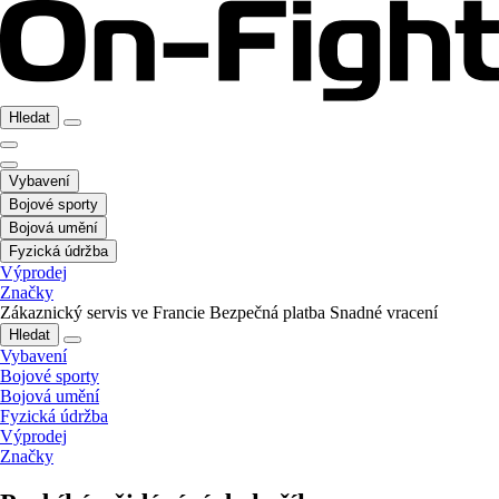
Hledat
Vybavení
Bojové sporty
Bojová umění
Fyzická údržba
Výprodej
Značky
Zákaznický servis ve Francie
Bezpečná platba
Snadné vracení
Hledat
Vybavení
Bojové sporty
Bojová umění
Fyzická údržba
Výprodej
Značky