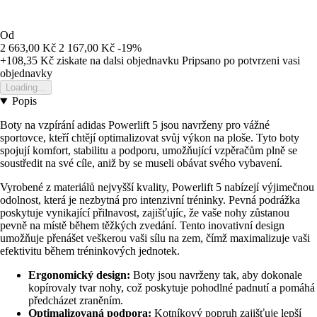
Od
2 663,00 Kč
2 167,00 Kč
-19%
+108,35 Kč
ziskate na dalsi objednavku
Pripsano po potvrzeni vasi
objednavky
Loading...
Popis
Boty na vzpírání adidas Powerlift 5 jsou navrženy pro vážné
sportovce, kteří chtějí optimalizovat svůj výkon na ploše. Tyto boty
spojují komfort, stabilitu a podporu, umožňující vzpěračům plně se
soustředit na své cíle, aniž by se museli obávat svého vybavení.
Vyrobené z materiálů nejvyšší kvality, Powerlift 5 nabízejí výjimečnou
odolnost, která je nezbytná pro intenzivní tréninky. Pevná podrážka
poskytuje vynikající přilnavost, zajišťujíc, že vaše nohy zůstanou
pevně na místě během těžkých zvedání. Tento inovativní design
umožňuje přenášet veškerou vaši sílu na zem, čímž maximalizuje vaši
efektivitu během tréninkových jednotek.
Ergonomický design:
Boty jsou navrženy tak, aby dokonale
kopírovaly tvar nohy, což poskytuje pohodlné padnutí a pomáhá
předcházet zraněním.
Optimalizovaná podpora:
Kotníkový popruh zajišťuje lepší