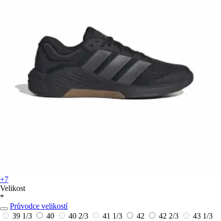
+7
Velikost
*
Průvodce velikostí
39 1/3
40
40 2/3
41 1/3
42
42 2/3
43 1/3