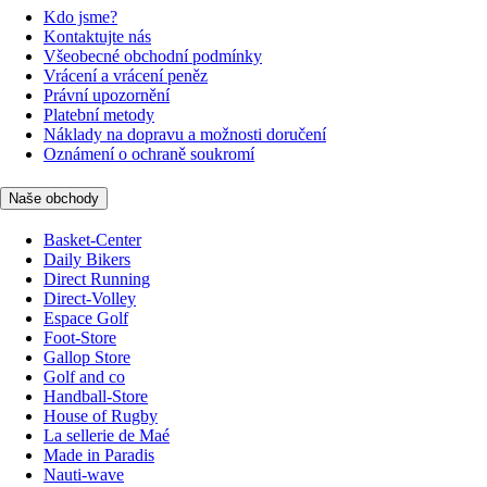
Kdo jsme?
Kontaktujte nás
Všeobecné obchodní podmínky
Vrácení a vrácení peněz
Právní upozornění
Platební metody
Náklady na dopravu a možnosti doručení
Oznámení o ochraně soukromí
Naše obchody
Basket-Center
Daily Bikers
Direct Running
Direct-Volley
Espace Golf
Foot-Store
Gallop Store
Golf and co
Handball-Store
House of Rugby
La sellerie de Maé
Made in Paradis
Nauti-wave