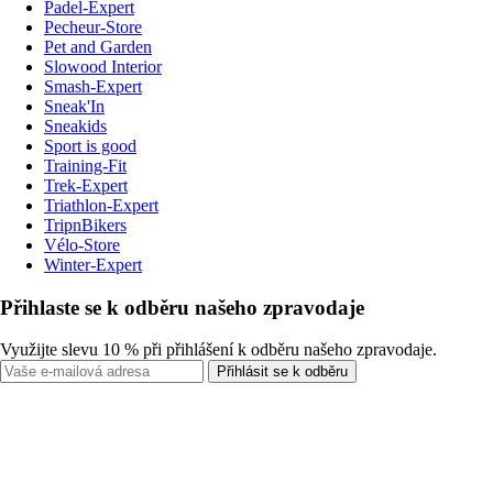
Padel-Expert
Pecheur-Store
Pet and Garden
Slowood Interior
Smash-Expert
Sneak'In
Sneakids
Sport is good
Training-Fit
Trek-Expert
Triathlon-Expert
TripnBikers
Vélo-Store
Winter-Expert
Přihlaste se k odběru našeho zpravodaje
Využijte slevu 10 % při přihlášení k odběru našeho zpravodaje.
Přihlásit se k odběru