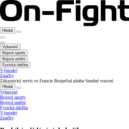
Hledat
Vybavení
Bojové sporty
Bojová umění
Fyzická údržba
Výprodej
Značky
Zákaznický servis ve Francie
Bezpečná platba
Snadné vracení
Hledat
Vybavení
Bojové sporty
Bojová umění
Fyzická údržba
Výprodej
Značky