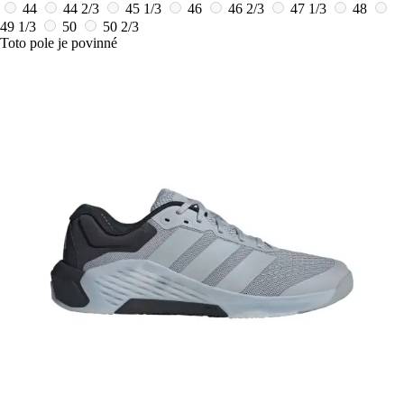
44
44 2/3
45 1/3
46
46 2/3
47 1/3
48
49 1/3
50
50 2/3
Toto pole je povinné