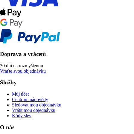
Doprava a vrácení
30 dní na rozmyšlenou
Vraťte svou objednávku
Služby
Můj účet
Centrum nápovědy
Sledovat mou objednávku
Vrátit mou objednávku
Kódy slev
O nás