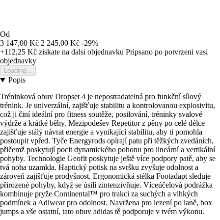
Od
3 147,00 Kč
2 245,00 Kč
-29%
+112,25 Kč
ziskate na dalsi objednavku
Pripsano po potvrzeni vasi
objednavky
Loading...
Popis
Tréninková obuv Dropset 4 je nepostradatelná pro funkční sílový
trénink. Je univerzální, zajišťuje stabilitu a kontrolovanou explosivitu,
což ji činí ideální pro fitness soutěže, posilování, tréninky svalové
výdrže a krátké běhy. Mezipodešev Repetitor z pěny po celé délce
zajišťuje stálý návrat energie a vynikající stabilitu, aby ti pomohla
postoupit vpřed. Tyče Energyrods opírají patu při těžkých zvedáních,
přičemž poskytují pocit dynamického pohonu pro lineární a vertikální
pohyby. Technologie Geofit poskytuje ještě více podpory patě, aby se
tvá noha uzamkla. Haptický potisk na svršku zvyšuje odolnost a
zároveň zajišťuje prodyšnost. Ergonomická stélka Footadapt sleduje
přirozené pohyby, když se úsilí zintenzivňuje. Víceúčelová podrážka
kombinuje pryže Continental™ pro trakci za suchých a vlhkých
podmínek a Adiwear pro odolnost. Navržena pro lezení po laně, box
jumps a vše ostatní, tato obuv adidas tě podporuje v tvém výkonu.