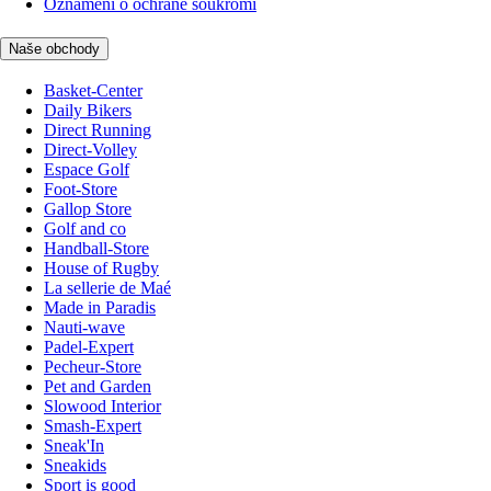
Oznámení o ochraně soukromí
Naše obchody
Basket-Center
Daily Bikers
Direct Running
Direct-Volley
Espace Golf
Foot-Store
Gallop Store
Golf and co
Handball-Store
House of Rugby
La sellerie de Maé
Made in Paradis
Nauti-wave
Padel-Expert
Pecheur-Store
Pet and Garden
Slowood Interior
Smash-Expert
Sneak'In
Sneakids
Sport is good