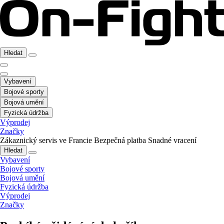
Hledat
Vybavení
Bojové sporty
Bojová umění
Fyzická údržba
Výprodej
Značky
Zákaznický servis ve Francie
Bezpečná platba
Snadné vracení
Hledat
Vybavení
Bojové sporty
Bojová umění
Fyzická údržba
Výprodej
Značky