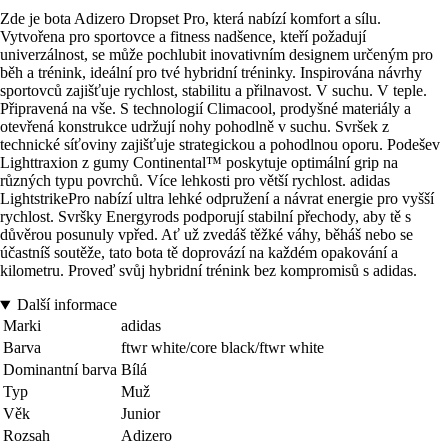
Zde je bota Adizero Dropset Pro, která nabízí komfort a sílu.
Vytvořena pro sportovce a fitness nadšence, kteří požadují
univerzálnost, se může pochlubit inovativním designem určeným pro
běh a trénink, ideální pro tvé hybridní tréninky. Inspirována návrhy
sportovců zajišťuje rychlost, stabilitu a přilnavost. V suchu. V teple.
Připravená na vše. S technologií Climacool, prodyšné materiály a
otevřená konstrukce udržují nohy pohodlně v suchu. Svršek z
technické síťoviny zajišťuje strategickou a pohodlnou oporu. Podešev
Lighttraxion z gumy Continental™ poskytuje optimální grip na
různých typu povrchů. Více lehkosti pro větší rychlost. adidas
LightstrikePro nabízí ultra lehké odpružení a návrat energie pro vyšší
rychlost. Svršky Energyrods podporují stabilní přechody, aby tě s
důvěrou posunuly vpřed. Ať už zvedáš těžké váhy, běháš nebo se
účastníš soutěže, tato bota tě doprovází na každém opakování a
kilometru. Proveď svůj hybridní trénink bez kompromisů s adidas.
Další informace
Marki
adidas
Barva
ftwr white/core black/ftwr white
Dominantní barva
Bílá
Typ
Muž
Věk
Junior
Rozsah
Adizero