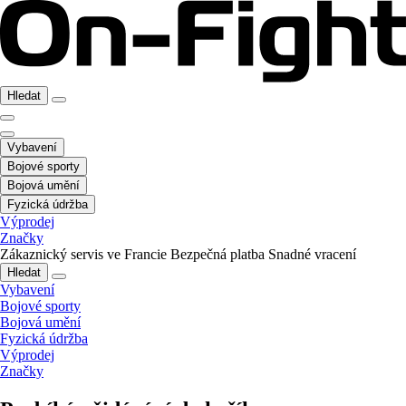
Hledat
Vybavení
Bojové sporty
Bojová umění
Fyzická údržba
Výprodej
Značky
Zákaznický servis ve Francie
Bezpečná platba
Snadné vracení
Hledat
Vybavení
Bojové sporty
Bojová umění
Fyzická údržba
Výprodej
Značky