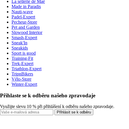
La sellerie de Maé
Made in Paradis
Nauti-wave
Padel-Expert
Pecheur-Store
Pet and Garden
Slowood Interior
Smash-Expert
Sneak'In
Sneakids
Sport is good
Training-Fit
Trek-Expert
Triathlon-Expert
TripnBikers
Vélo-Store
Winter-Expert
Přihlaste se k odběru našeho zpravodaje
Využijte slevu 10 % při přihlášení k odběru našeho zpravodaje.
Přihlásit se k odběru