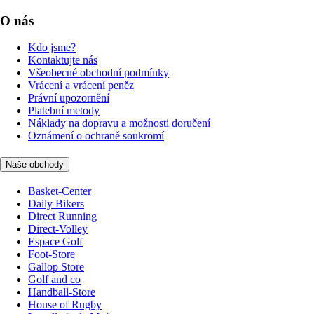
O nás
Kdo jsme?
Kontaktujte nás
Všeobecné obchodní podmínky
Vrácení a vrácení peněz
Právní upozornění
Platební metody
Náklady na dopravu a možnosti doručení
Oznámení o ochraně soukromí
Naše obchody
Basket-Center
Daily Bikers
Direct Running
Direct-Volley
Espace Golf
Foot-Store
Gallop Store
Golf and co
Handball-Store
House of Rugby