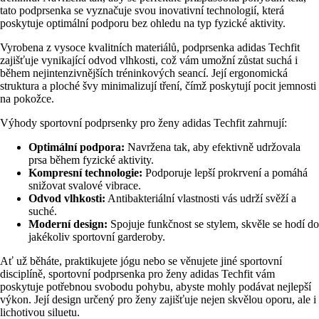
tato podprsenka se vyznačuje svou inovativní technologií, která
poskytuje optimální podporu bez ohledu na typ fyzické aktivity.
Vyrobena z vysoce kvalitních materiálů, podprsenka adidas Techfit
zajišťuje vynikající odvod vlhkosti, což vám umožní zůstat suchá i
během nejintenzivnějších tréninkových seancí. Její ergonomická
struktura a ploché švy minimalizují tření, čímž poskytují pocit jemnosti
na pokožce.
Výhody sportovní podprsenky pro ženy adidas Techfit zahrnují:
Optimální podpora:
Navržena tak, aby efektivně udržovala
prsa během fyzické aktivity.
Kompresní technologie:
Podporuje lepší prokrvení a pomáhá
snižovat svalové vibrace.
Odvod vlhkosti:
Antibakteriální vlastnosti vás udrží svěží a
suché.
Moderní design:
Spojuje funkčnost se stylem, skvěle se hodí do
jakékoliv sportovní garderoby.
Ať už běháte, praktikujete jógu nebo se věnujete jiné sportovní
disciplíně, sportovní podprsenka pro ženy adidas Techfit vám
poskytuje potřebnou svobodu pohybu, abyste mohly podávat nejlepší
výkon. Její design určený pro ženy zajišťuje nejen skvělou oporu, ale i
lichotivou siluetu.