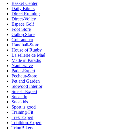
Basket-Center
Daily Bikers
Direct Running
Direct-Volley
Espace Golf
Foot-Store
Gallop Store
Golf and co
Handball-Store
House of Rugby
La sellerie de Maé
Made in Paradis
Nauti-wave
Padel-Expert
Pecheur-Store
Pet and Garden
Slowood Interior
Smash-Expert
Sneak'In
Sneakids
Sport is good
Training-Fit
Trek-Expert
Triathlon-Expert
TripnBikers