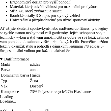
Ergonomický design pro vyšší pohodlí
Materiál, který odvádí vlhkost pro maximální prodyšnost
Střih 7/8, který zvýrazňuje siluetu
Ikonické detaily 3-Stripes pro stylový vzhled
Univerzální a přizpůsobitelné pro různé sportovní aktivity
Ať už jste zkušená sportovkyně nebo nadšenec do fitness, tyto legíny
se rychle stanou nezbytností vaší garderoby. Jejich schopnost spojit
technický výkon a styl vám umožní cítit se dobře ve své kůži, zatímco
vám pomohou dosáhnout vašich tréninkových cílů. Proměňte každou
lekci v okamžik stylu a pohodlí s dámskými legínami 7/8 adidas 3-
Stripes, ideální volbou pro každou aktivní ženu.
Další informace
Marki
adidas
Barva
auco
Dominantní barva
Hnědá
Typ
Žena
Věk
Dospělý
Kompozice
73% Polyester recyclé/27% Elasthanne
Loading...
Loading...