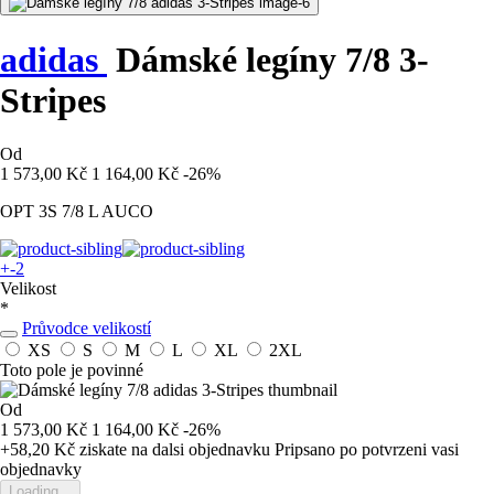
adidas
Dámské legíny 7/8 3-
Stripes
Od
1 573,00 Kč
1 164,00 Kč
-26%
OPT 3S 7/8 L AUCO
+-2
Velikost
*
Průvodce velikostí
XS
S
M
L
XL
2XL
Toto pole je povinné
Od
1 573,00 Kč
1 164,00 Kč
-26%
+58,20 Kč
ziskate na dalsi objednavku
Pripsano po potvrzeni vasi
objednavky
Loading...