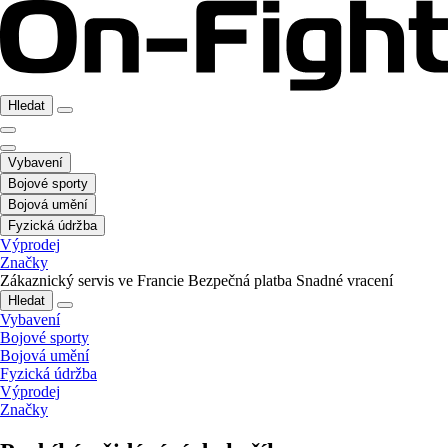
Hledat
Vybavení
Bojové sporty
Bojová umění
Fyzická údržba
Výprodej
Značky
Zákaznický servis ve Francie
Bezpečná platba
Snadné vracení
Hledat
Vybavení
Bojové sporty
Bojová umění
Fyzická údržba
Výprodej
Značky