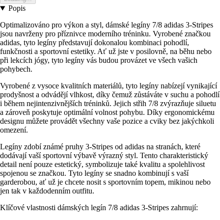
Popis
Optimalizováno pro výkon a styl, dámské legíny 7/8 adidas 3-Stripes
jsou navrženy pro příznivce moderního tréninku. Vyrobené značkou
adidas, tyto legíny představují dokonalou kombinaci pohodlí,
funkčnosti a sportovní estetiky. Ať už jste v posilovně, na běhu nebo
při lekcích jógy, tyto legíny vás budou provázet ve všech vašich
pohybech.
Vyrobené z vysoce kvalitních materiálů, tyto legíny nabízejí vynikající
prodyšnost a odvádějí vlhkost, díky čemuž zůstáváte v suchu a pohodlí
i během nejintenzivnějších tréninků. Jejich střih 7/8 zvýrazňuje siluetu
a zároveň poskytuje optimální volnost pohybu. Díky ergonomickému
designu můžete provádět všechny vaše pozice a cviky bez jakýchkoli
omezení.
Legíny zdobí známé pruhy 3-Stripes od adidas na stranách, které
dodávají vaší sportovní výbavě výrazný styl. Tento charakteristický
detail není pouze estetický, symbolizuje také kvalitu a spolehlivost
spojenou se značkou. Tyto legíny se snadno kombinují s vaší
garderobou, ať už je chcete nosit s sportovním topem, mikinou nebo
jen tak v každodenním outfitu.
Klíčové vlastnosti dámských legín 7/8 adidas 3-Stripes zahrnují: