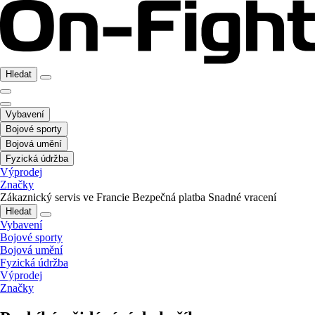
Hledat
Vybavení
Bojové sporty
Bojová umění
Fyzická údržba
Výprodej
Značky
Zákaznický servis ve Francie
Bezpečná platba
Snadné vracení
Hledat
Vybavení
Bojové sporty
Bojová umění
Fyzická údržba
Výprodej
Značky