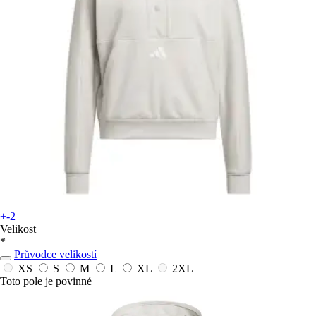
+-2
Velikost
*
Průvodce velikostí
XS
S
M
L
XL
2XL
Toto pole je povinné