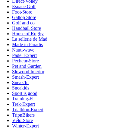
Direct-Volley
Espace Golf
Foot-Store
Gallop Store
Golf and co
Handball-Store
House of Rugby
La sellerie de Maé
Made in Paradis
Nauti-wave
Padel-Expert
Pecheur-Store
Pet and Garden
Slowood Interior
Smash-Expert
Sneak'In
Sneakids
Sport is good
Training-Fit
Trek-Expert
Triathlon-Expert
TripnBikers
Vélo-Store
Winter-Expert