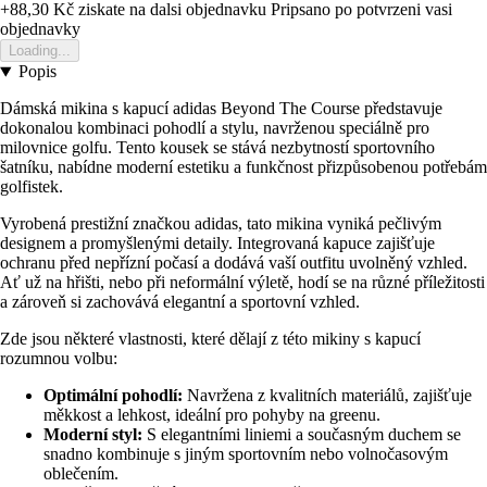
+88,30 Kč
ziskate na dalsi objednavku
Pripsano po potvrzeni vasi
objednavky
Loading...
Popis
Dámská mikina s kapucí adidas Beyond The Course představuje
dokonalou kombinaci pohodlí a stylu, navrženou speciálně pro
milovnice golfu. Tento kousek se stává nezbytností sportovního
šatníku, nabídne moderní estetiku a funkčnost přizpůsobenou potřebám
golfistek.
Vyrobená prestižní značkou adidas, tato mikina vyniká pečlivým
designem a promyšlenými detaily. Integrovaná kapuce zajišťuje
ochranu před nepřízní počasí a dodává vaší outfitu uvolněný vzhled.
Ať už na hřišti, nebo při neformální výletě, hodí se na různé příležitosti
a zároveň si zachovává elegantní a sportovní vzhled.
Zde jsou některé vlastnosti, které dělají z této mikiny s kapucí
rozumnou volbu:
Optimální pohodlí:
Navržena z kvalitních materiálů, zajišťuje
měkkost a lehkost, ideální pro pohyby na greenu.
Moderní styl:
S elegantními liniemi a současným duchem se
snadno kombinuje s jiným sportovním nebo volnočasovým
oblečením.