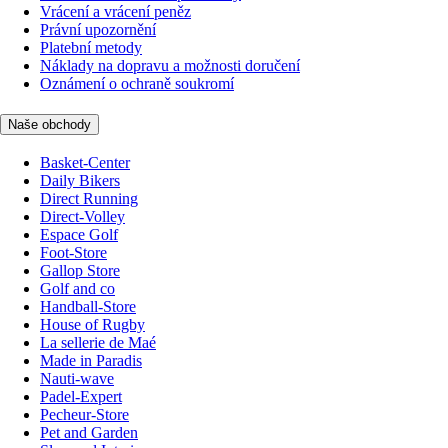
Vrácení a vrácení peněz
Právní upozornění
Platební metody
Náklady na dopravu a možnosti doručení
Oznámení o ochraně soukromí
Naše obchody
Basket-Center
Daily Bikers
Direct Running
Direct-Volley
Espace Golf
Foot-Store
Gallop Store
Golf and co
Handball-Store
House of Rugby
La sellerie de Maé
Made in Paradis
Nauti-wave
Padel-Expert
Pecheur-Store
Pet and Garden