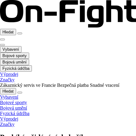
Hledat
Vybavení
Bojové sporty
Bojová umění
Fyzická údržba
Výprodej
Značky
Zákaznický servis ve Francie
Bezpečná platba
Snadné vracení
Hledat
Vybavení
Bojové sporty
Bojová umění
Fyzická údržba
Výprodej
Značky