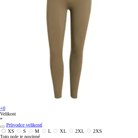
+0
Velikost
*
Průvodce velikostí
XS
S
M
L
XL
2XL
2XS
Toto pole je povinné