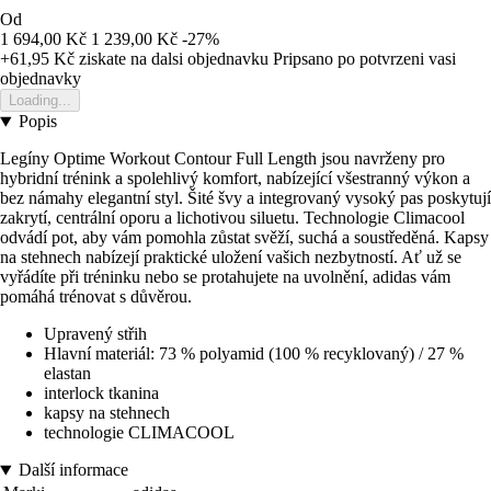
Od
1 694,00 Kč
1 239,00 Kč
-27%
+61,95 Kč
ziskate na dalsi objednavku
Pripsano po potvrzeni vasi
objednavky
Loading...
Popis
Legíny Optime Workout Contour Full Length jsou navrženy pro
hybridní trénink a spolehlivý komfort, nabízející všestranný výkon a
bez námahy elegantní styl. Šité švy a integrovaný vysoký pas poskytují
zakrytí, centrální oporu a lichotivou siluetu. Technologie Climacool
odvádí pot, aby vám pomohla zůstat svěží, suchá a soustředěná. Kapsy
na stehnech nabízejí praktické uložení vašich nezbytností. Ať už se
vyřádíte při tréninku nebo se protahujete na uvolnění, adidas vám
pomáhá trénovat s důvěrou.
Upravený střih
Hlavní materiál: 73 % polyamid (100 % recyklovaný) / 27 %
elastan
interlock tkanina
kapsy na stehnech
technologie CLIMACOOL
Další informace