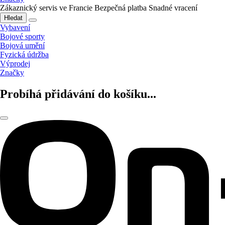
Zákaznický servis ve Francie
Bezpečná platba
Snadné vracení
Hledat
Vybavení
Bojové sporty
Bojová umění
Fyzická údržba
Výprodej
Značky
Probíhá přidávání do košíku...