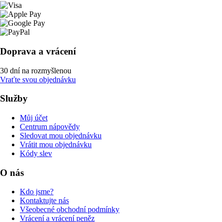
Doprava a vrácení
30 dní na rozmyšlenou
Vraťte svou objednávku
Služby
Můj účet
Centrum nápovědy
Sledovat mou objednávku
Vrátit mou objednávku
Kódy slev
O nás
Kdo jsme?
Kontaktujte nás
Všeobecné obchodní podmínky
Vrácení a vrácení peněz