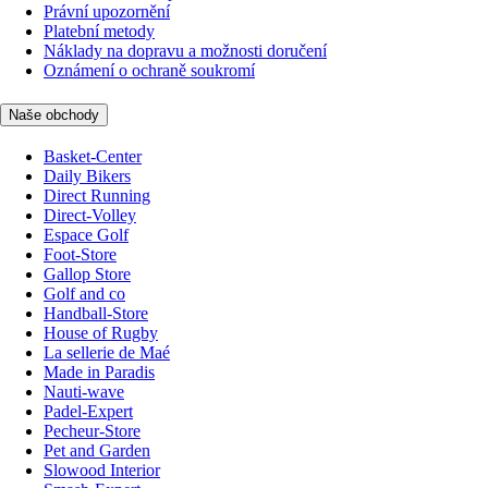
Právní upozornění
Platební metody
Náklady na dopravu a možnosti doručení
Oznámení o ochraně soukromí
Naše obchody
Basket-Center
Daily Bikers
Direct Running
Direct-Volley
Espace Golf
Foot-Store
Gallop Store
Golf and co
Handball-Store
House of Rugby
La sellerie de Maé
Made in Paradis
Nauti-wave
Padel-Expert
Pecheur-Store
Pet and Garden
Slowood Interior