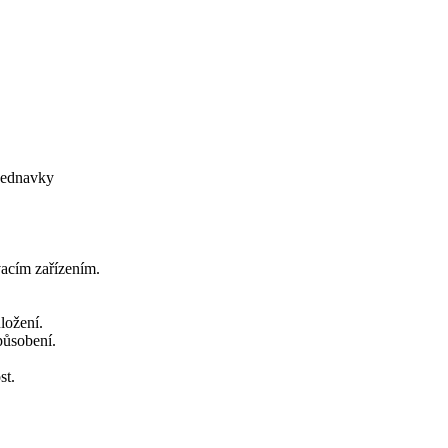
bjednavky
vacím zařízením.
ložení.
působení.
.
st.