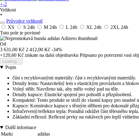
+-2
Velikost
*
Průvodce velikostí
XS
S
24h
M
24h
L
24h
XL
24h
2XL
24h
Toto pole je povinné
Od
3 631,00 Kč
2 412,00 Kč
-34%
+120,60 Kč
ziskate na dalsi objednavku
Pripsano po potvrzeni vasi o
Loading...
Popis
část s recyklovanými materiály: část s recyklovanými materiály.
Detaily lemu: Nastavitelný lem s elastickým provázkem a bloko
Volný střih: Navrženo tak, aby mělo volný pad na těle.
Detaily kapuce: Elastické spojení pro pohodlí a přizpůsobení.
Kompaktní: Tento produkt se složí do vlastní kapsy pro snadné u
Kapuce: Konstrukce kapuce s těsným střihem pro dokonalé přiz
Infračervený/reflektor tepla: Pomáhá odrážet část tělesného tepla
Základní reflexní: Reflexní prvky na rukávech pro lepší viditelno
Další informace
Marki
adidas