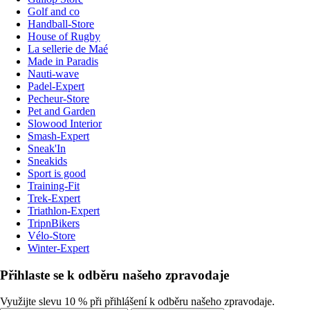
Golf and co
Handball-Store
House of Rugby
La sellerie de Maé
Made in Paradis
Nauti-wave
Padel-Expert
Pecheur-Store
Pet and Garden
Slowood Interior
Smash-Expert
Sneak'In
Sneakids
Sport is good
Training-Fit
Trek-Expert
Triathlon-Expert
TripnBikers
Vélo-Store
Winter-Expert
Přihlaste se k odběru našeho zpravodaje
Využijte slevu 10 % při přihlášení k odběru našeho zpravodaje.