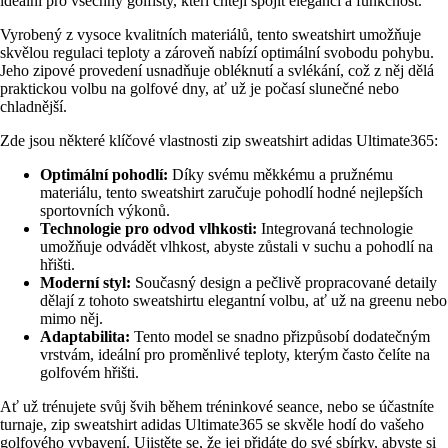
ideální pro všechny golfisty, kteří chtějí spojit eleganci a funkčnost.
Vyrobený z vysoce kvalitních materiálů, tento sweatshirt umožňuje
skvělou regulaci teploty a zároveň nabízí optimální svobodu pohybu.
Jeho zipové provedení usnadňuje obléknutí a svlékání, což z něj dělá
praktickou volbu na golfové dny, ať už je počasí slunečné nebo
chladnější.
Zde jsou některé klíčové vlastnosti zip sweatshirt adidas Ultimate365:
Optimální pohodlí:
Díky svému měkkému a pružnému
materiálu, tento sweatshirt zaručuje pohodlí hodné nejlepších
sportovních výkonů.
Technologie pro odvod vlhkosti:
Integrovaná technologie
umožňuje odvádět vlhkost, abyste zůstali v suchu a pohodlí na
hřišti.
Moderní styl:
Současný design a pečlivě propracované detaily
dělají z tohoto sweatshirtu elegantní volbu, ať už na greenu nebo
mimo něj.
Adaptabilita:
Tento model se snadno přizpůsobí dodatečným
vrstvám, ideální pro proměnlivé teploty, kterým často čelíte na
golfovém hřišti.
Ať už trénujete svůj švih během tréninkové seance, nebo se účastníte
turnaje, zip sweatshirt adidas Ultimate365 se skvěle hodí do vašeho
golfového vybavení. Ujistěte se, že jej přidáte do své sbírky, abyste si