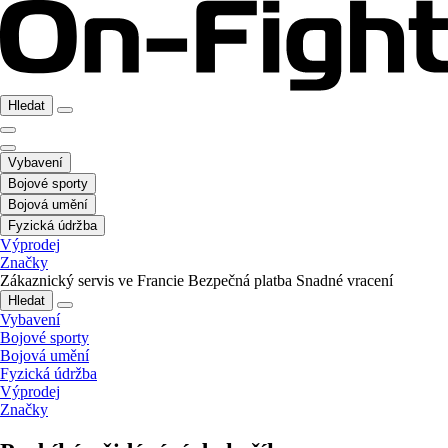
Hledat
Vybavení
Bojové sporty
Bojová umění
Fyzická údržba
Výprodej
Značky
Zákaznický servis ve Francie
Bezpečná platba
Snadné vracení
Hledat
Vybavení
Bojové sporty
Bojová umění
Fyzická údržba
Výprodej
Značky