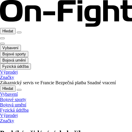
Hledat
Vybavení
Bojové sporty
Bojová umění
Fyzická údržba
Výprodej
Značky
Zákaznický servis ve Francie
Bezpečná platba
Snadné vracení
Hledat
Vybavení
Bojové sporty
Bojová umění
Fyzická údržba
Výprodej
Značky