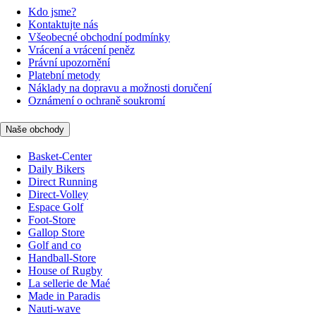
Kdo jsme?
Kontaktujte nás
Všeobecné obchodní podmínky
Vrácení a vrácení peněz
Právní upozornění
Platební metody
Náklady na dopravu a možnosti doručení
Oznámení o ochraně soukromí
Naše obchody
Basket-Center
Daily Bikers
Direct Running
Direct-Volley
Espace Golf
Foot-Store
Gallop Store
Golf and co
Handball-Store
House of Rugby
La sellerie de Maé
Made in Paradis
Nauti-wave