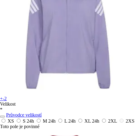
+-2
Velikost
*
Průvodce velikostí
XS
S
24h
M
24h
L
24h
XL
24h
2XL
2XS
Toto pole je povinné