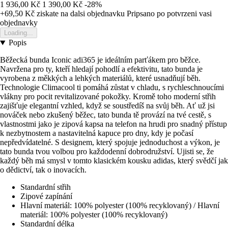
1 936,00 Kč
1 390,00 Kč
-28%
+69,50 Kč
ziskate na dalsi objednavku
Pripsano po potvrzeni vasi
objednavky
Loading...
Popis
Běžecká bunda Iconic adi365 je ideálním parťákem pro běžce.
Navržena pro ty, kteří hledají pohodlí a efektivitu, tato bunda je
vyrobena z měkkých a lehkých materiálů, které usnadňují běh.
Technologie Climacool ti pomáhá zůstat v chladu, s rychleschnoucími
vlákny pro pocit revitalizované pokožky. Kromě toho moderní střih
zajišťuje elegantní vzhled, když se soustředíš na svůj běh. Ať už jsi
nováček nebo zkušený běžec, tato bunda tě provází na tvé cestě, s
vlastnostmi jako je zipová kapsa na telefon na hrudi pro snadný přístup
k nezbytnostem a nastavitelná kapuce pro dny, kdy je počasí
nepředvídatelné. S designem, který spojuje jednoduchost a výkon, je
tato bunda tvou volbou pro každodenní dobrodružství. Ujisti se, že
každý běh má smysl v tomto klasickém kousku adidas, který svědčí jak
o dědictví, tak o inovacích.
Standardní střih
Zipové zapínání
Hlavní materiál: 100% polyester (100% recyklovaný) / Hlavní
materiál: 100% polyester (100% recyklovaný)
Standardní délka