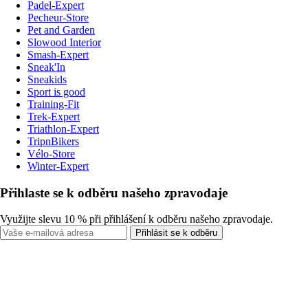
Padel-Expert
Pecheur-Store
Pet and Garden
Slowood Interior
Smash-Expert
Sneak'In
Sneakids
Sport is good
Training-Fit
Trek-Expert
Triathlon-Expert
TripnBikers
Vélo-Store
Winter-Expert
Přihlaste se k odběru našeho zpravodaje
Využijte slevu 10 % při přihlášení k odběru našeho zpravodaje.
Přihlásit se k odběru