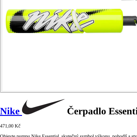
Nike
Čerpadlo Essenti
471,00 Kč
Objevte pumpu Nike Essential, skutečný symbol výkonu, pohodlí a stylu