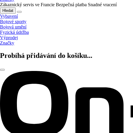
Zákaznický servis ve Francie
Bezpečná platba
Snadné vracení
Hledat
Vybavení
Bojové sporty
Bojová umění
Fyzická údržba
Výprodej
Značky
Probíhá přidávání do košíku...