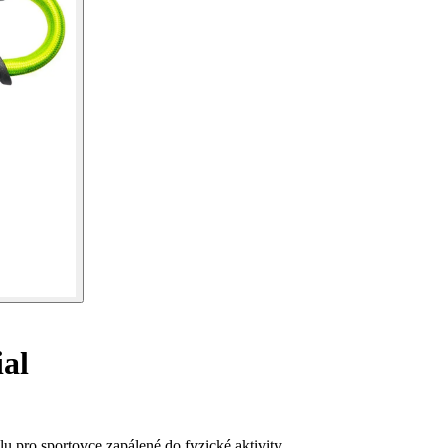
al
 pro sportovce zapálené do fyzické aktivity.