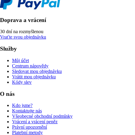
Doprava a vrácení
30 dní na rozmyšlenou
Vraťte svou objednávku
Služby
Můj účet
Centrum nápovědy
Sledovat mou objednávku
Vrátit mou objednávku
Kódy slev
O nás
Kdo jsme?
Kontaktujte nás
Všeobecné obchodní podmínky
Vrácení a vrácení peněz
Právní upozornění
Platební metody