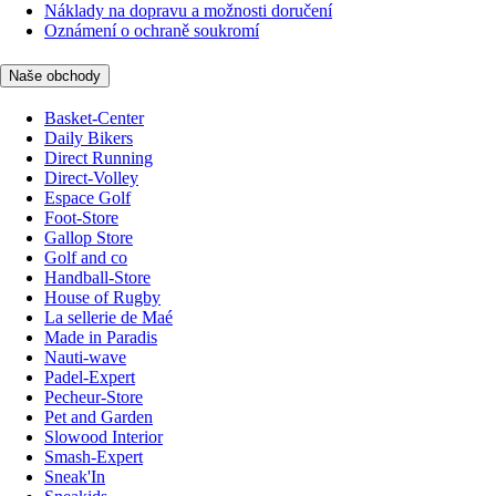
Náklady na dopravu a možnosti doručení
Oznámení o ochraně soukromí
Naše obchody
Basket-Center
Daily Bikers
Direct Running
Direct-Volley
Espace Golf
Foot-Store
Gallop Store
Golf and co
Handball-Store
House of Rugby
La sellerie de Maé
Made in Paradis
Nauti-wave
Padel-Expert
Pecheur-Store
Pet and Garden
Slowood Interior
Smash-Expert
Sneak'In