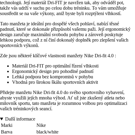
technologii. Její materiál Dri-FIT je navržen tak, aby odváděl pot,
takže vás udrží v suchu po celou dobu tréninku. To vám umožňuje
soustředit se na vaše výkony, aniž byste byli rozptýleni vlhkostí.
Tato manžeta je ideální pro dospělé všech pohlaví, nabízí těsné
padnutí, které se dokonale přizpůsobí vašemu paži. Její ergonomický
design zaručuje maximální svobodu pohybu a zároveň poskytuje
lehkou podporu, což z ní činí dokonalý doplněk pro zlepšení vašich
sportovních výkonů.
Zde jsou některé klíčové vlastnosti manžety Nike Dri-fit 4.0 :
Materiál Dri-FIT pro optimální řízení vlhkosti
Ergonomický design pro pohodlné padnutí
Lehká podpora bez kompromisů v pohybu
Vhodná pro širokou škálu sportovních aktivit
Přidejte manžetu Nike Dri-fit 4.0 do svého sportovního vybavení,
abyste využili jejích mnoha výhod. Ať už jste zkušený atleta nebo
milovník sportu, tato manžeta je rozumnou volbou pro optimalizaci
vašich tréninkových seancí.
Další informace
Marki
Nike
Barva
black/white