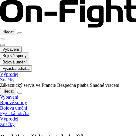
Hledat
Vybavení
Bojové sporty
Bojová umění
Fyzická údržba
Výprodej
Značky
Zákaznický servis ve Francie
Bezpečná platba
Snadné vracení
Hledat
Vybavení
Bojové sporty
Bojová umění
Fyzická údržba
Výprodej
Značky