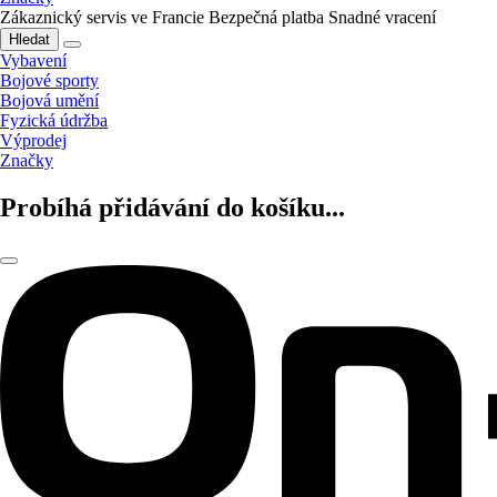
Zákaznický servis ve Francie
Bezpečná platba
Snadné vracení
Hledat
Vybavení
Bojové sporty
Bojová umění
Fyzická údržba
Výprodej
Značky
Probíhá přidávání do košíku...