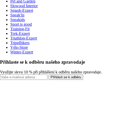
Pet and Garden
Slowood Interior
Smash-Expert
Sneak'In
Sneakids
Sport is good
Training-Fit
Trek-Expert
Triathlon-Expert
TripnBikers
Vélo-Store
Winter-Expert
Přihlaste se k odběru našeho zpravodaje
Využijte slevu 10 % při přihlášení k odběru našeho zpravodaje.
Přihlásit se k odběru