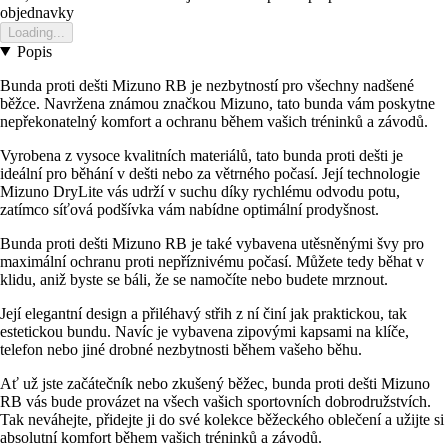
objednavky
Loading...
Popis
Bunda proti dešti Mizuno RB je nezbytností pro všechny nadšené
běžce. Navržena známou značkou Mizuno, tato bunda vám poskytne
nepřekonatelný komfort a ochranu během vašich tréninků a závodů.
Vyrobena z vysoce kvalitních materiálů, tato bunda proti dešti je
ideální pro běhání v dešti nebo za větrného počasí. Její technologie
Mizuno DryLite vás udrží v suchu díky rychlému odvodu potu,
zatímco síťová podšívka vám nabídne optimální prodyšnost.
Bunda proti dešti Mizuno RB je také vybavena utěsněnými švy pro
maximální ochranu proti nepříznivému počasí. Můžete tedy běhat v
klidu, aniž byste se báli, že se namočíte nebo budete mrznout.
Její elegantní design a přiléhavý střih z ní činí jak praktickou, tak
estetickou bundu. Navíc je vybavena zipovými kapsami na klíče,
telefon nebo jiné drobné nezbytnosti během vašeho běhu.
Ať už jste začátečník nebo zkušený běžec, bunda proti dešti Mizuno
RB vás bude provázet na všech vašich sportovních dobrodružstvích.
Tak neváhejte, přidejte ji do své kolekce běžeckého oblečení a užijte si
absolutní komfort během vašich tréninků a závodů.