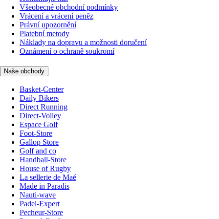
Všeobecné obchodní podmínky
Vrácení a vrácení peněz
Právní upozornění
Platební metody
Náklady na dopravu a možnosti doručení
Oznámení o ochraně soukromí
Naše obchody
Basket-Center
Daily Bikers
Direct Running
Direct-Volley
Espace Golf
Foot-Store
Gallop Store
Golf and co
Handball-Store
House of Rugby
La sellerie de Maé
Made in Paradis
Nauti-wave
Padel-Expert
Pecheur-Store