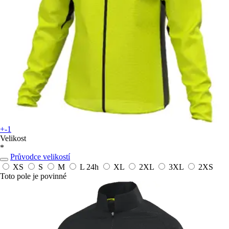
+-1
Velikost
*
Průvodce velikostí
XS
S
M
L
24h
XL
2XL
3XL
2XS
Toto pole je povinné