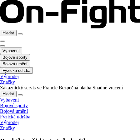
Hledat
Vybavení
Bojové sporty
Bojová umění
Fyzická údržba
Výprodej
Značky
Zákaznický servis ve Francie
Bezpečná platba
Snadné vracení
Hledat
Vybavení
Bojové sporty
Bojová umění
Fyzická údržba
Výprodej
Značky