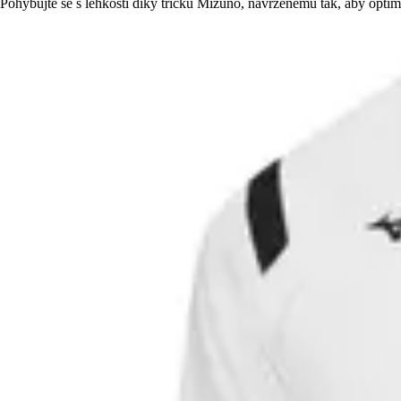
Pohybujte se s lehkostí díky tričku Mizuno, navrženému tak, aby opti