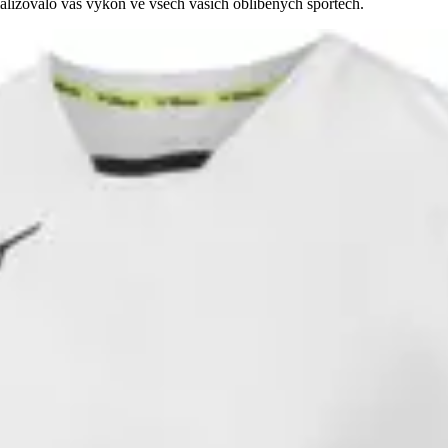
malizovalo váš výkon ve všech vašich oblíbených sportech.