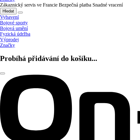
Zákaznický servis ve Francie
Bezpečná platba
Snadné vracení
Hledat
Vybavení
Bojové sporty
Bojová umění
Fyzická údržba
Výprodej
Značky
Probíhá přidávání do košíku...