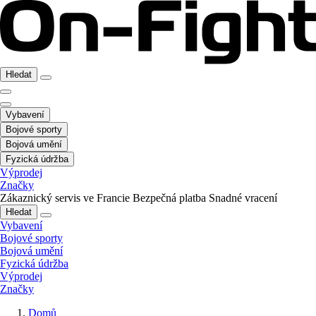
Hledat
Vybavení
Bojové sporty
Bojová umění
Fyzická údržba
Výprodej
Značky
Zákaznický servis ve Francie
Bezpečná platba
Snadné vracení
Hledat
Vybavení
Bojové sporty
Bojová umění
Fyzická údržba
Výprodej
Značky
Domů