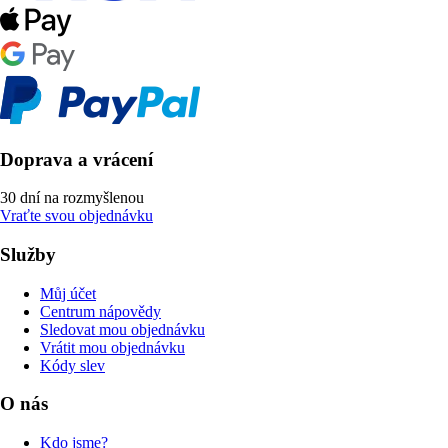
Doprava a vrácení
30 dní na rozmyšlenou
Vraťte svou objednávku
Služby
Můj účet
Centrum nápovědy
Sledovat mou objednávku
Vrátit mou objednávku
Kódy slev
O nás
Kdo jsme?