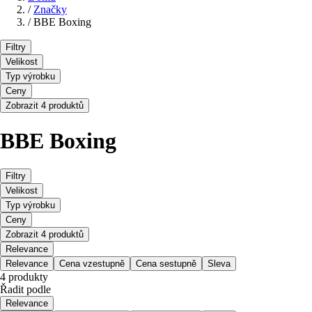
/
Značky
/
BBE Boxing
Filtry
Velikost
Typ výrobku
Ceny
Zobrazit 4 produktů
BBE Boxing
Filtry
Velikost
Typ výrobku
Ceny
Zobrazit 4 produktů
Relevance
Relevance
Cena vzestupně
Cena sestupně
Sleva
4 produkty
Řadit podle
Relevance