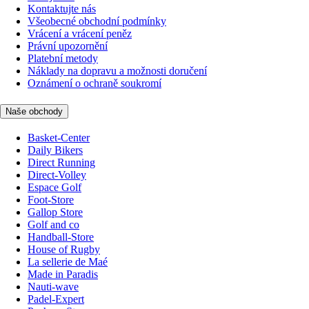
Kontaktujte nás
Všeobecné obchodní podmínky
Vrácení a vrácení peněz
Právní upozornění
Platební metody
Náklady na dopravu a možnosti doručení
Oznámení o ochraně soukromí
Naše obchody
Basket-Center
Daily Bikers
Direct Running
Direct-Volley
Espace Golf
Foot-Store
Gallop Store
Golf and co
Handball-Store
House of Rugby
La sellerie de Maé
Made in Paradis
Nauti-wave
Padel-Expert