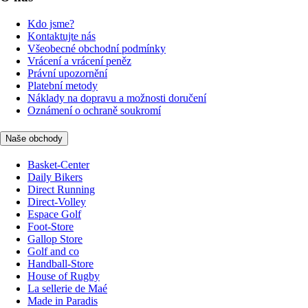
Kdo jsme?
Kontaktujte nás
Všeobecné obchodní podmínky
Vrácení a vrácení peněz
Právní upozornění
Platební metody
Náklady na dopravu a možnosti doručení
Oznámení o ochraně soukromí
Naše obchody
Basket-Center
Daily Bikers
Direct Running
Direct-Volley
Espace Golf
Foot-Store
Gallop Store
Golf and co
Handball-Store
House of Rugby
La sellerie de Maé
Made in Paradis