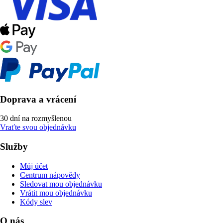
Doprava a vrácení
30 dní na rozmyšlenou
Vraťte svou objednávku
Služby
Můj účet
Centrum nápovědy
Sledovat mou objednávku
Vrátit mou objednávku
Kódy slev
O nás