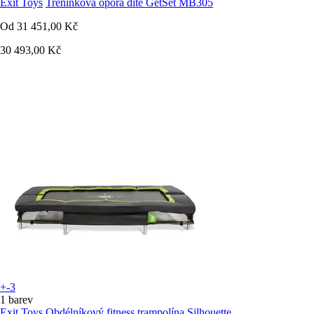
Exit Toys
Tréninková opora dítě GetSet MB305
Od
31 451,00 Kč
30 493,00 Kč
+-3
1 barev
Exit Toys
Obdélníkový fitness trampolína Silhouette