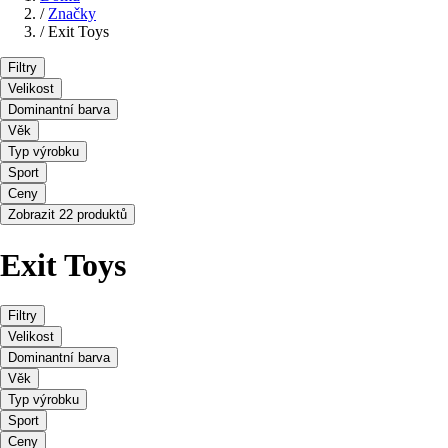
/
Značky
/
Exit Toys
Filtry
Velikost
Dominantní barva
Věk
Typ výrobku
Sport
Ceny
Zobrazit 22 produktů
Exit Toys
Filtry
Velikost
Dominantní barva
Věk
Typ výrobku
Sport
Ceny