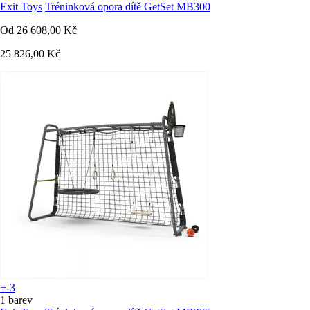
Exit Toys
Tréninková opora dítě GetSet MB300
Od
26 608,00 Kč
25 826,00 Kč
+-3
1 barev