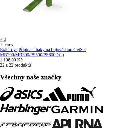
+-3
1 barev
Exit Toys
Připínací háky na bojové lano GetSet
MB200/MB300/PS500/PS600 (x2)
1 198,00 Kč
22 z 22 produktů
Všechny naše značky