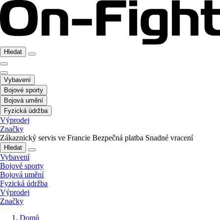
Hledat
Vybavení
Bojové sporty
Bojová umění
Fyzická údržba
Výprodej
Značky
Zákaznický servis ve Francie
Bezpečná platba
Snadné vracení
Hledat
Vybavení
Bojové sporty
Bojová umění
Fyzická údržba
Výprodej
Značky
Domů