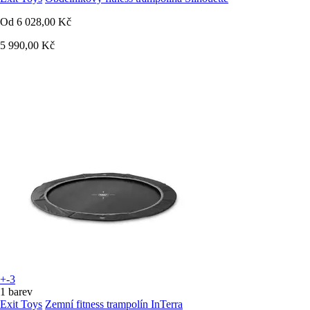
Od
6 028,00 Kč
5 990,00 Kč
+-3
1 barev
Exit Toys
Zemní fitness trampolín InTerra