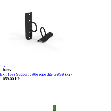
+-3
1 barev
Exit Toys
Support battle rope dítě GetSet (x2)
1 059,00 Kč