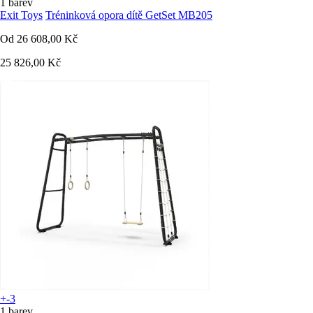
1 barev
Exit Toys
Tréninková opora dítě GetSet MB205
Od
26 608,00 Kč
25 826,00 Kč
+-3
1 barev