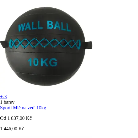
+-3
1 barev
Sporti
Míč na zeď 10kg
Od
1 837,00 Kč
1 446,00 Kč