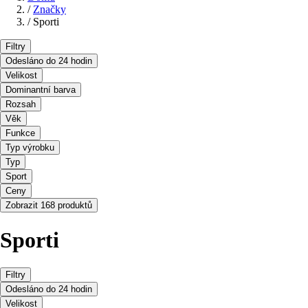
/
Značky
/
Sporti
Filtry
Odesláno do 24 hodin
Velikost
Dominantní barva
Rozsah
Věk
Funkce
Typ výrobku
Typ
Sport
Ceny
Zobrazit 168 produktů
Sporti
Filtry
Odesláno do 24 hodin
Velikost