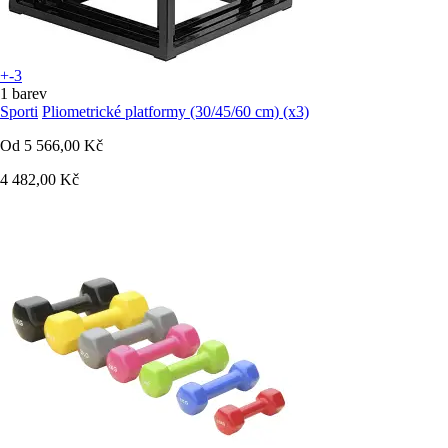
+-3
1 barev
Sporti
Pliometrické platformy (30/45/60 cm) (x3)
Od
5 566,00 Kč
4 482,00 Kč