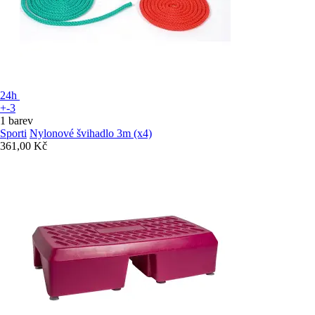
24h
+-3
1 barev
Sporti
Nylonové švihadlo 3m (x4)
361,00 Kč