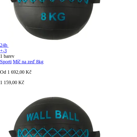
24h
+-3
1 barev
Sporti
Míč na zeď 8kg
Od
1 692,00 Kč
1 159,00 Kč