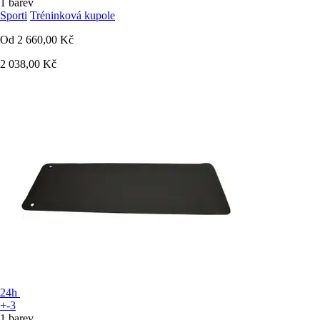
1 barev
Sporti
Tréninková kupole
Od
2 660,00 Kč
2 038,00 Kč
24h
+-3
1 barev