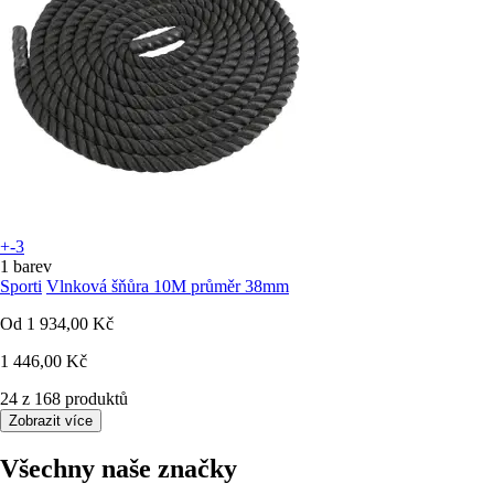
+-3
1 barev
Sporti
Vlnková šňůra 10M průměr 38mm
Od
1 934,00 Kč
1 446,00 Kč
24 z 168 produktů
Zobrazit více
Všechny naše značky