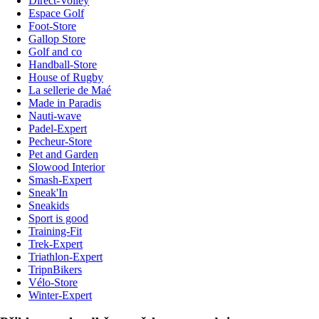
Direct-Volley
Espace Golf
Foot-Store
Gallop Store
Golf and co
Handball-Store
House of Rugby
La sellerie de Maé
Made in Paradis
Nauti-wave
Padel-Expert
Pecheur-Store
Pet and Garden
Slowood Interior
Smash-Expert
Sneak'In
Sneakids
Sport is good
Training-Fit
Trek-Expert
Triathlon-Expert
TripnBikers
Vélo-Store
Winter-Expert