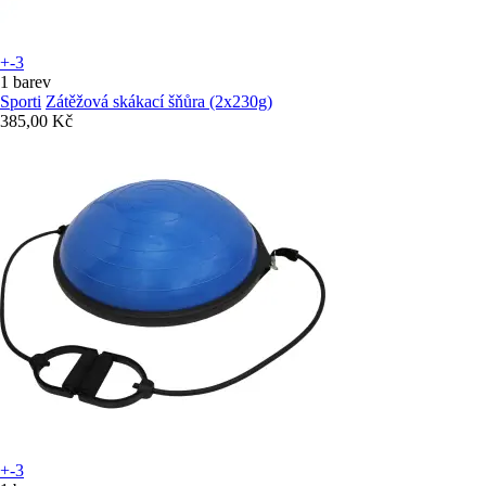
+-3
1 barev
Sporti
Zátěžová skákací šňůra (2x230g)
385,00 Kč
+-3