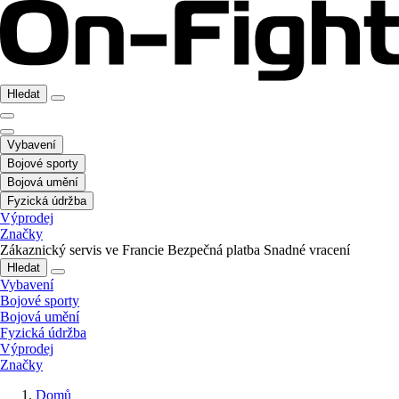
Hledat
Vybavení
Bojové sporty
Bojová umění
Fyzická údržba
Výprodej
Značky
Zákaznický servis ve Francie
Bezpečná platba
Snadné vracení
Hledat
Vybavení
Bojové sporty
Bojová umění
Fyzická údržba
Výprodej
Značky
Domů