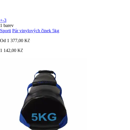
+-3
1 barev
Sporti
Pár vinylových činek 5kg
Od
1 377,00 Kč
1 142,00 Kč