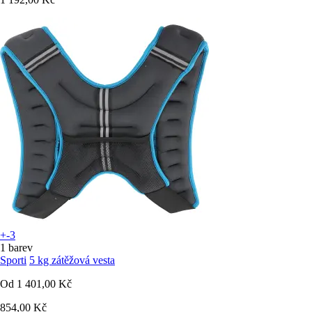
+-3
1 barev
Sporti
5 kg zátěžová vesta
Od
1 401,00 Kč
854,00 Kč