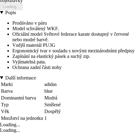
objednavky
Loading...
Popis
Prodáváno v páru
Model schválený WKF.
Oficiální model Světové federace karate dostupný v červené
nebo modré barvě.
Vnější materiál PU3G
Ergonomický tvar v souladu s novými mezinárodními předpisy
Zapínání na elastický pásek a suchý zip.
Vyjímatelná pata.
Ochrana zadní části nohy
Další informace
Marki
adidas
Barva
blue
Dominantní barva
Modrá
Typ
Smíšené
Věk
Dospělý
Množství na jednotku
1
Loading...
Loading...