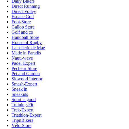
Daily Bikers
Direct Running
Direct-Volley
Espace Golf
Foot-Store
Gallop Store
Golf and co
Handball-Store
House of Rugby
La sellerie de Maé
Made in Paradis
Nauti-wave
Padel-Expert
Pecheur-Store
Pet and Garden
Slowood Interior
Smash-Expert
Sneak'In
Sneakids
Sport is good
Training-Fit
Trek-Expert
Triathlon-Expert
TripnBikers
Vélo-Store