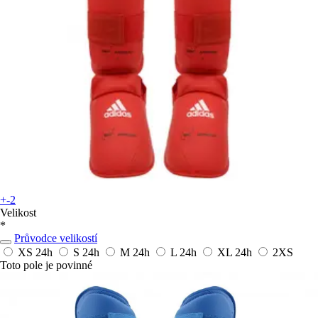
+-2
Velikost
*
Průvodce velikostí
XS
24h
S
24h
M
24h
L
24h
XL
24h
2XS
Toto pole je povinné