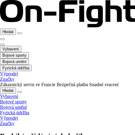
Hledat
Vybavení
Bojové sporty
Bojová umění
Fyzická údržba
Výprodej
Značky
Zákaznický servis ve Francie
Bezpečná platba
Snadné vracení
Hledat
Vybavení
Bojové sporty
Bojová umění
Fyzická údržba
Výprodej
Značky